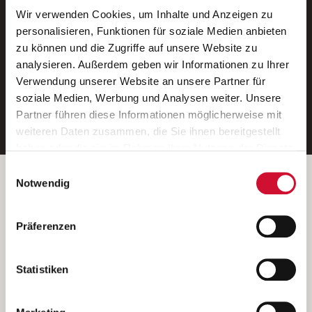
Wir verwenden Cookies, um Inhalte und Anzeigen zu
Neue Stellen per E-Mail.
personalisieren, Funktionen für soziale Medien anbieten
zu können und die Zugriffe auf unsere Website zu
Ein kostenloser Service von AWO
analysieren. Außerdem geben wir Informationen zu Ihrer
Jobs.
Verwendung unserer Website an unsere Partner für
soziale Medien, Werbung und Analysen weiter. Unsere
E-Mail-Adresse eintragen
Partner führen diese Informationen möglicherweise mit
weiteren Daten zusammen, die Sie ihnen bereitgestellt
haben oder die sie im Rahmen Ihrer Nutzung der Dienste
gesammelt haben.
Einwilligungsauswahl
Wenn Sie auf „Cookies zulassen“ klicken, so stimmen
Betreiber der Webseite
Notwendig
Sie der Speicherung sämtlicher Cookies zu. Sie können
Garitz Bewirtschaftungsbetriebe GmbH
Ihre Einwilligung selbstverständlich jederzeit widerrufen,
Kantstraße 45a
Präferenzen
indem Sie die Cookie-Einstellungen aufrufen und diese
97074 Würzburg
abändern. Weitere Informationen finden Sie in
(Ein Tochterunternehmen des AWO Bezirksverbandes Unterfranken
unserer
Datenschutzerklärung
.
Statistiken
e.V.)
Bitte senden Sie an diese Anschrift keine Bewerbungen.