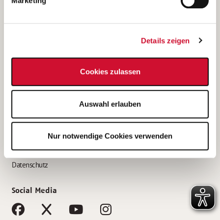
Marketing
Bewerbungstipps
Bewerbung als Altenpfleger*in
Details zeigen
Bewerbung als Krankenpfleger*in
Bewerbung als Altenpflegehelfer*in
Cookies zulassen
Bewerbung als Erzieher*in
Service
Auswahl erlauben
AWO Gliederungen nach Bundesland
Stellenangebote nach Bundesländern
Nur notwendige Cookies verwenden
Sitemap
Impressum
Datenschutz
Social Media