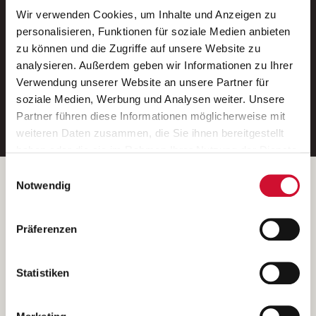
Wir verwenden Cookies, um Inhalte und Anzeigen zu
Neue Stellen per E-Mail.
personalisieren, Funktionen für soziale Medien anbieten
zu können und die Zugriffe auf unsere Website zu
Ein kostenloser Service von AWO
analysieren. Außerdem geben wir Informationen zu Ihrer
Jobs.
Verwendung unserer Website an unsere Partner für
soziale Medien, Werbung und Analysen weiter. Unsere
E-Mail-Adresse eintragen
Partner führen diese Informationen möglicherweise mit
weiteren Daten zusammen, die Sie ihnen bereitgestellt
haben oder die sie im Rahmen Ihrer Nutzung der Dienste
gesammelt haben.
Einwilligungsauswahl
Wenn Sie auf „Cookies zulassen“ klicken, so stimmen
Betreiber der Webseite
Notwendig
Sie der Speicherung sämtlicher Cookies zu. Sie können
Garitz Bewirtschaftungsbetriebe GmbH
Ihre Einwilligung selbstverständlich jederzeit widerrufen,
Kantstraße 45a
Präferenzen
indem Sie die Cookie-Einstellungen aufrufen und diese
97074 Würzburg
abändern. Weitere Informationen finden Sie in
(Ein Tochterunternehmen des AWO Bezirksverbandes Unterfranken
unserer
Datenschutzerklärung
.
Statistiken
e.V.)
Bitte senden Sie an diese Anschrift keine Bewerbungen.