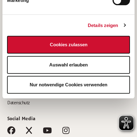
Marketing
Bewerbungstipps
Bewerbung als Altenpfleger*in
Details zeigen
Bewerbung als Krankenpfleger*in
Bewerbung als Altenpflegehelfer*in
Cookies zulassen
Bewerbung als Erzieher*in
Service
Auswahl erlauben
AWO Gliederungen nach Bundesland
Stellenangebote nach Bundesländern
Nur notwendige Cookies verwenden
Sitemap
Impressum
Datenschutz
Social Media