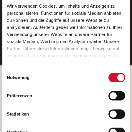
Wir verwenden Cookies, um Inhalte und Anzeigen zu
Neue Stellen per E-Mail.
personalisieren, Funktionen für soziale Medien anbieten
zu können und die Zugriffe auf unsere Website zu
Ein kostenloser Service von AWO
analysieren. Außerdem geben wir Informationen zu Ihrer
Jobs.
Verwendung unserer Website an unsere Partner für
soziale Medien, Werbung und Analysen weiter. Unsere
E-Mail-Adresse eintragen
Partner führen diese Informationen möglicherweise mit
weiteren Daten zusammen, die Sie ihnen bereitgestellt
haben oder die sie im Rahmen Ihrer Nutzung der Dienste
gesammelt haben.
Einwilligungsauswahl
Wenn Sie auf „Cookies zulassen“ klicken, so stimmen
Betreiber der Webseite
Notwendig
Sie der Speicherung sämtlicher Cookies zu. Sie können
Garitz Bewirtschaftungsbetriebe GmbH
Ihre Einwilligung selbstverständlich jederzeit widerrufen,
Kantstraße 45a
Präferenzen
indem Sie die Cookie-Einstellungen aufrufen und diese
97074 Würzburg
abändern. Weitere Informationen finden Sie in
(Ein Tochterunternehmen des AWO Bezirksverbandes Unterfranken
unserer
Datenschutzerklärung
.
Statistiken
e.V.)
Bitte senden Sie an diese Anschrift keine Bewerbungen.