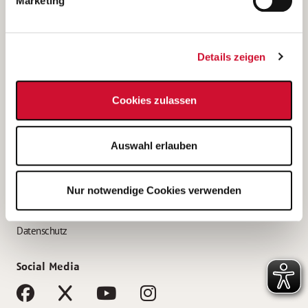
Marketing
Bewerbungstipps
Bewerbung als Altenpfleger*in
Details zeigen
Bewerbung als Krankenpfleger*in
Bewerbung als Altenpflegehelfer*in
Cookies zulassen
Bewerbung als Erzieher*in
Service
Auswahl erlauben
AWO Gliederungen nach Bundesland
Stellenangebote nach Bundesländern
Nur notwendige Cookies verwenden
Sitemap
Impressum
Datenschutz
Social Media