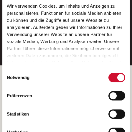
Wir verwenden Cookies, um Inhalte und Anzeigen zu
Neue Stellen per E-Mail.
personalisieren, Funktionen für soziale Medien anbieten
zu können und die Zugriffe auf unsere Website zu
Ein kostenloser Service von AWO
analysieren. Außerdem geben wir Informationen zu Ihrer
Jobs.
Verwendung unserer Website an unsere Partner für
soziale Medien, Werbung und Analysen weiter. Unsere
E-Mail-Adresse eintragen
Partner führen diese Informationen möglicherweise mit
weiteren Daten zusammen, die Sie ihnen bereitgestellt
haben oder die sie im Rahmen Ihrer Nutzung der Dienste
gesammelt haben.
Einwilligungsauswahl
Wenn Sie auf „Cookies zulassen“ klicken, so stimmen
Betreiber der Webseite
Notwendig
Sie der Speicherung sämtlicher Cookies zu. Sie können
Garitz Bewirtschaftungsbetriebe GmbH
Ihre Einwilligung selbstverständlich jederzeit widerrufen,
Kantstraße 45a
Präferenzen
indem Sie die Cookie-Einstellungen aufrufen und diese
97074 Würzburg
abändern. Weitere Informationen finden Sie in
(Ein Tochterunternehmen des AWO Bezirksverbandes Unterfranken
unserer
Datenschutzerklärung
.
Statistiken
e.V.)
Bitte senden Sie an diese Anschrift keine Bewerbungen.