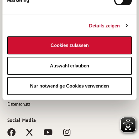
Marketing
Bewerbungstipps
Bewerbung als Altenpfleger*in
Details zeigen
Bewerbung als Krankenpfleger*in
Bewerbung als Altenpflegehelfer*in
Cookies zulassen
Bewerbung als Erzieher*in
Service
Auswahl erlauben
AWO Gliederungen nach Bundesland
Stellenangebote nach Bundesländern
Nur notwendige Cookies verwenden
Sitemap
Impressum
Datenschutz
Social Media