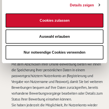
Im Falle eines nicht erfolgreichen Bewerbungsverfahrens
Details zeigen
werden meine Daten nach 6 Monaten automatisiert gelöscht.
Diese Einwilligungserklärung kann ich jederzeit gegenüber
Cookies zulassen
dem Betreiber unter den im
Impressum
genannten
Kontaktdaten widerrufen. In diesem Falle werden meine
personenbezogenen Daten sowohl auf den IT-Systemen des
Auswahl erlauben
Betreibers, als auch bei der für das Stellenangebot
verantwortlichen Stelle gelöscht.
Eine weitere Bearbeitung meiner Bewerbung ist in diesem Fall
Nur notwendige Cookies verwenden
nicht möglich.
*
Mit dem Abschicken Ihrer Online-Bewerbung bieten wir Ihnen
die Speicherung Ihrer persönlichen Daten in einem
passwortgeschütztem Nutzerkonto an (Registrierung und
Vergabe von Nutzername und Passwort), damit Sie bei weiteren
Bewerbungen bequem auf Ihre Daten zurückgreifen, bereits
vorhandene Bewerbungsvorgänge bearbeiten oder Details zum
Status Ihrer Bewerbung einsehen können.
Sie haben jederzeit die Möglichkeit, Ihr Nutzerkonto wieder