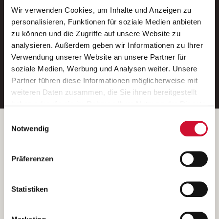
Wir verwenden Cookies, um Inhalte und Anzeigen zu
Neue Stellen per E-Mail.
personalisieren, Funktionen für soziale Medien anbieten
zu können und die Zugriffe auf unsere Website zu
Ein kostenloser Service von AWO
analysieren. Außerdem geben wir Informationen zu Ihrer
Jobs.
Verwendung unserer Website an unsere Partner für
soziale Medien, Werbung und Analysen weiter. Unsere
E-Mail-Adresse eintragen
Partner führen diese Informationen möglicherweise mit
weiteren Daten zusammen, die Sie ihnen bereitgestellt
haben oder die sie im Rahmen Ihrer Nutzung der Dienste
gesammelt haben.
Einwilligungsauswahl
Wenn Sie auf „Cookies zulassen“ klicken, so stimmen
Betreiber der Webseite
Notwendig
Sie der Speicherung sämtlicher Cookies zu. Sie können
Garitz Bewirtschaftungsbetriebe GmbH
Ihre Einwilligung selbstverständlich jederzeit widerrufen,
Kantstraße 45a
Präferenzen
indem Sie die Cookie-Einstellungen aufrufen und diese
97074 Würzburg
abändern. Weitere Informationen finden Sie in
(Ein Tochterunternehmen des AWO Bezirksverbandes Unterfranken
unserer
Datenschutzerklärung
.
Statistiken
e.V.)
Bitte senden Sie an diese Anschrift keine Bewerbungen.