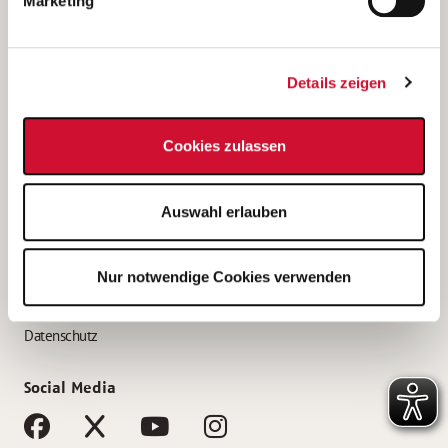
Marketing
Bewerbungstipps
Bewerbung als Altenpfleger*in
Details zeigen
Bewerbung als Krankenpfleger*in
Bewerbung als Altenpflegehelfer*in
Cookies zulassen
Bewerbung als Erzieher*in
Service
Auswahl erlauben
AWO Gliederungen nach Bundesland
Stellenangebote nach Bundesländern
Nur notwendige Cookies verwenden
Sitemap
Impressum
Datenschutz
Social Media