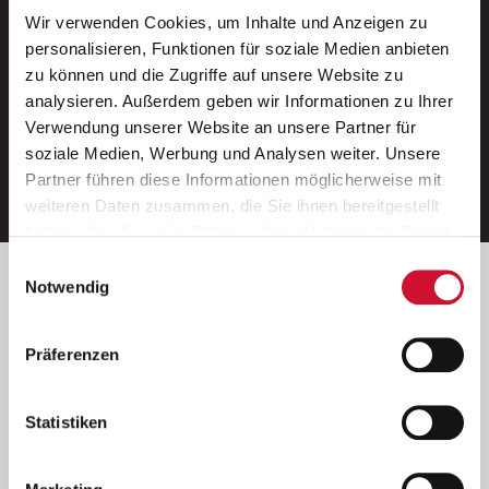
Wir verwenden Cookies, um Inhalte und Anzeigen zu
Neue Stellen per E-Mail.
personalisieren, Funktionen für soziale Medien anbieten
zu können und die Zugriffe auf unsere Website zu
Ein kostenloser Service von AWO
analysieren. Außerdem geben wir Informationen zu Ihrer
Jobs.
Verwendung unserer Website an unsere Partner für
soziale Medien, Werbung und Analysen weiter. Unsere
E-Mail-Adresse eintragen
Partner führen diese Informationen möglicherweise mit
weiteren Daten zusammen, die Sie ihnen bereitgestellt
haben oder die sie im Rahmen Ihrer Nutzung der Dienste
gesammelt haben.
Einwilligungsauswahl
Wenn Sie auf „Cookies zulassen“ klicken, so stimmen
Betreiber der Webseite
Notwendig
Sie der Speicherung sämtlicher Cookies zu. Sie können
Garitz Bewirtschaftungsbetriebe GmbH
Ihre Einwilligung selbstverständlich jederzeit widerrufen,
Kantstraße 45a
Präferenzen
indem Sie die Cookie-Einstellungen aufrufen und diese
97074 Würzburg
abändern. Weitere Informationen finden Sie in
(Ein Tochterunternehmen des AWO Bezirksverbandes Unterfranken
unserer
Datenschutzerklärung
.
Statistiken
e.V.)
Bitte senden Sie an diese Anschrift keine Bewerbungen.