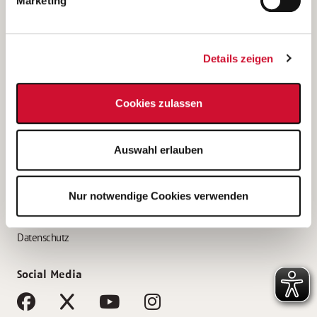
Marketing
Bewerbungstipps
Bewerbung als Altenpfleger*in
Details zeigen
Bewerbung als Krankenpfleger*in
Bewerbung als Altenpflegehelfer*in
Cookies zulassen
Bewerbung als Erzieher*in
Service
Auswahl erlauben
AWO Gliederungen nach Bundesland
Stellenangebote nach Bundesländern
Nur notwendige Cookies verwenden
Sitemap
Impressum
Datenschutz
Social Media