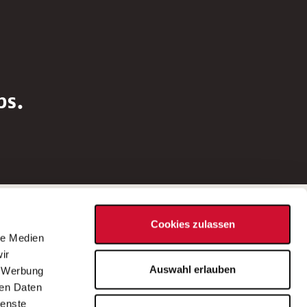
bs.
Social Media
Cookies zulassen
d
le Medien
rn
ir
Bei Fragen zu einer Stellenausschreibung
Auswahl erlauben
, Werbung
wenden Sie sich bitte an die*den in der
ren Daten
Stellenausschreibung genannte*n
ienste