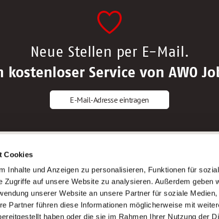
Neue Stellen per E-Mail.
n kostenloser Service von AWO Jo
E-Mail-Adresse eintragen
gstipps
Service
t Cookies
ls Altenpfleger*in
AWO Gliederungen nach Bundeslan
 Inhalte und Anzeigen zu personalisieren, Funktionen für sozia
ls Krankenpfleger*in
Stellenangebote nach Bundeslände
e Zugriffe auf unsere Website zu analysieren. Außerdem geben w
ls Altenpflegehelfer*in
Sitemap
rwendung unserer Website an unsere Partner für soziale Medien
ls Erzieher*in
Impressum
re Partner führen diese Informationen möglicherweise mit weite
Datenschutz
ereitgestellt haben oder die sie im Rahmen Ihrer Nutzung der D