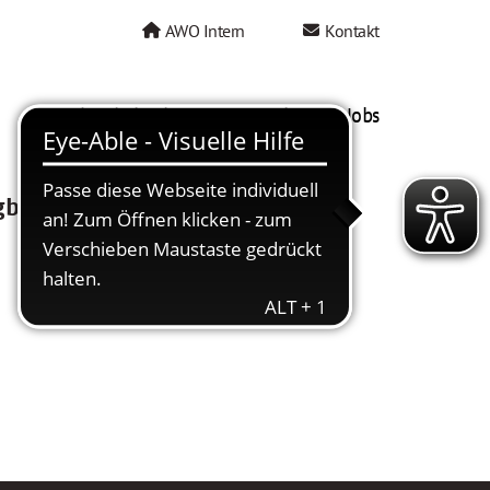
AWO Intern
Kontakt
AWO als Arbeitgeber
Mein AWO Jobs
gbar.