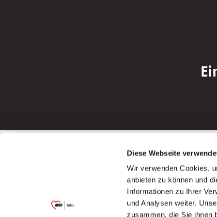
Ei
Betreiber der Webseite
Bewerbun
Diese Webseite verwende
Garitz Bewirtschaftungsbetriebe GmbH
Bewerbung a
Wir verwenden Cookies, um
Kantstraße 45a
Bewerbung a
anbieten zu können und di
97074 Würzburg
Bewerbung a
Informationen zu Ihrer Ve
(Ein Tochterunternehmen des AWO
Bewerbung a
und Analysen weiter. Unse
Bezirksverbandes Unterfranken e.V.)
zusammen, die Sie ihnen b