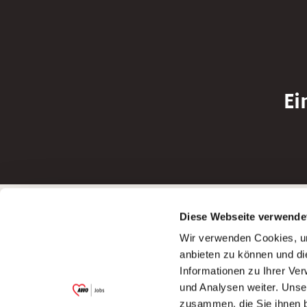
Ei
Betreiber der Webseite
Bewerbun
Diese Webseite verwende
Garitz Bewirtschaftungsbetriebe GmbH
Bewerbung a
Wir verwenden Cookies, um
Kantstraße 45a
Bewerbung a
anbieten zu können und di
97074 Würzburg
Bewerbung a
Informationen zu Ihrer Ve
(Ein Tochterunternehmen des AWO
Bewerbung a
und Analysen weiter. Unse
Bezirksverbandes Unterfranken e.V.)
zusammen, die Sie ihnen b