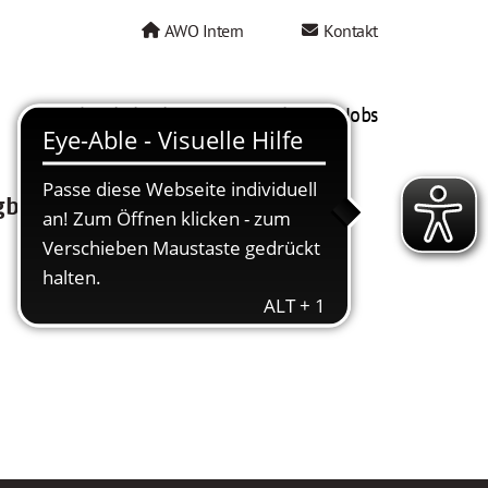
AWO Intern
Kontakt
AWO als Arbeitgeber
Mein AWO Jobs
gbar.