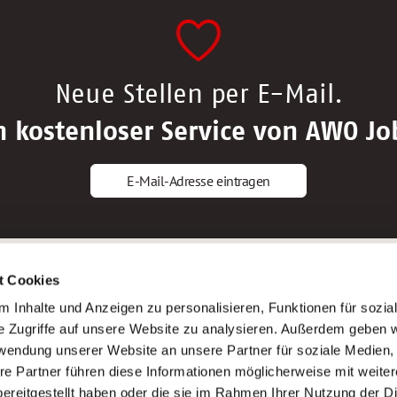
Neue Stellen per E-Mail.
n kostenloser Service von AWO Jo
E-Mail-Adresse eintragen
gstipps
Service
t Cookies
ls Altenpfleger*in
AWO Gliederungen nach Bundeslan
 Inhalte und Anzeigen zu personalisieren, Funktionen für sozia
ls Krankenpfleger*in
Stellenangebote nach Bundeslände
e Zugriffe auf unsere Website zu analysieren. Außerdem geben w
ls Altenpflegehelfer*in
Sitemap
rwendung unserer Website an unsere Partner für soziale Medien
ls Erzieher*in
Impressum
re Partner führen diese Informationen möglicherweise mit weite
Datenschutz
ereitgestellt haben oder die sie im Rahmen Ihrer Nutzung der D