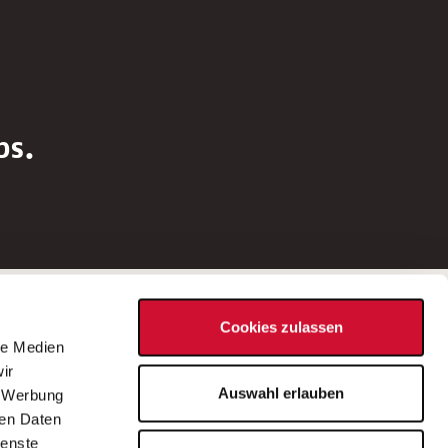
bs.
Social Media
Cookies zulassen
d
le Medien
rn
ir
Bei Fragen zu einer Stellenausschreibung
Auswahl erlauben
, Werbung
wenden Sie sich bitte an die*den in der
ren Daten
Stellenausschreibung genannte*n
ienste