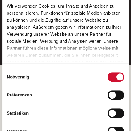
Wir verwenden Cookies, um Inhalte und Anzeigen zu
Neue Stellen per E-Mail.
personalisieren, Funktionen für soziale Medien anbieten
zu können und die Zugriffe auf unsere Website zu
Ein kostenloser Service von AWO
analysieren. Außerdem geben wir Informationen zu Ihrer
Jobs.
Verwendung unserer Website an unsere Partner für
soziale Medien, Werbung und Analysen weiter. Unsere
E-Mail-Adresse eintragen
Partner führen diese Informationen möglicherweise mit
weiteren Daten zusammen, die Sie ihnen bereitgestellt
haben oder die sie im Rahmen Ihrer Nutzung der Dienste
gesammelt haben.
Einwilligungsauswahl
Wenn Sie auf „Cookies zulassen“ klicken, so stimmen
Betreiber der Webseite
Notwendig
Sie der Speicherung sämtlicher Cookies zu. Sie können
Garitz Bewirtschaftungsbetriebe GmbH
Ihre Einwilligung selbstverständlich jederzeit widerrufen,
Kantstraße 45a
Präferenzen
indem Sie die Cookie-Einstellungen aufrufen und diese
97074 Würzburg
abändern. Weitere Informationen finden Sie in
(Ein Tochterunternehmen des AWO Bezirksverbandes Unterfranken
unserer
Datenschutzerklärung
.
Statistiken
e.V.)
Bitte senden Sie an diese Anschrift keine Bewerbungen.