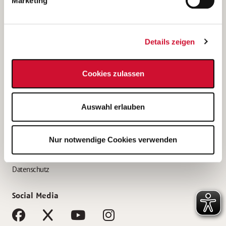
Marketing
Bewerbungstipps
Bewerbung als Altenpfleger*in
Details zeigen
Bewerbung als Krankenpfleger*in
Bewerbung als Altenpflegehelfer*in
Cookies zulassen
Bewerbung als Erzieher*in
Service
Auswahl erlauben
AWO Gliederungen nach Bundesland
Stellenangebote nach Bundesländern
Nur notwendige Cookies verwenden
Sitemap
Impressum
Datenschutz
Social Media