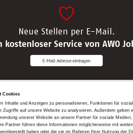
Neue Stellen per E-Mail.
n kostenloser Service von AWO Jo
E-Mail-Adresse eintragen
gstipps
Service
t Cookies
ls Altenpfleger*in
AWO Gliederungen nach Bundeslan
 Inhalte und Anzeigen zu personalisieren, Funktionen für sozia
ls Krankenpfleger*in
Stellenangebote nach Bundeslände
e Zugriffe auf unsere Website zu analysieren. Außerdem geben w
ls Altenpflegehelfer*in
Sitemap
rwendung unserer Website an unsere Partner für soziale Medien
ls Erzieher*in
Impressum
re Partner führen diese Informationen möglicherweise mit weite
Datenschutz
ereitgestellt haben oder die sie im Rahmen Ihrer Nutzung der D