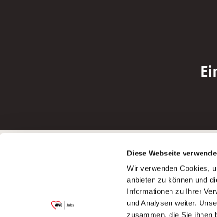
Ei
Betreiber der Webseite
Bewerbun
Diese Webseite verwende
Garitz Bewirtschaftungsbetriebe GmbH
Bewerbung a
Wir verwenden Cookies, um
Kantstraße 45a
Bewerbung a
anbieten zu können und di
97074 Würzburg
Bewerbung a
Informationen zu Ihrer Ve
(Ein Tochterunternehmen des AWO
Bewerbung a
und Analysen weiter. Unse
Bezirksverbandes Unterfranken e.V.)
zusammen, die Sie ihnen b