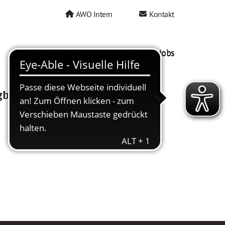
AWO Intern
Kontakt
AWO als Arbeitgeber
Mein AWO Jobs
gbar.