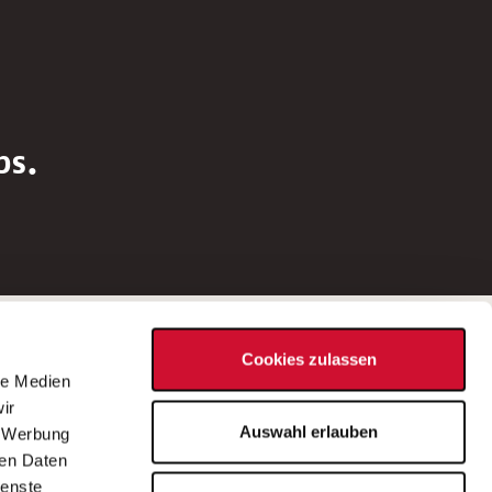
bs.
Social Media
Cookies zulassen
d
le Medien
rn
ir
Bei Fragen zu einer Stellenausschreibung
Auswahl erlauben
, Werbung
wenden Sie sich bitte an die*den in der
ren Daten
Stellenausschreibung genannte*n
ienste