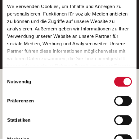
Wir verwenden Cookies, um Inhalte und Anzeigen zu
Neue Stellen per E-Mail.
personalisieren, Funktionen für soziale Medien anbieten
zu können und die Zugriffe auf unsere Website zu
Ein kostenloser Service von AWO
analysieren. Außerdem geben wir Informationen zu Ihrer
Jobs.
Verwendung unserer Website an unsere Partner für
soziale Medien, Werbung und Analysen weiter. Unsere
E-Mail-Adresse eintragen
Partner führen diese Informationen möglicherweise mit
weiteren Daten zusammen, die Sie ihnen bereitgestellt
haben oder die sie im Rahmen Ihrer Nutzung der Dienste
gesammelt haben.
Einwilligungsauswahl
Wenn Sie auf „Cookies zulassen“ klicken, so stimmen
Betreiber der Webseite
Notwendig
Sie der Speicherung sämtlicher Cookies zu. Sie können
Garitz Bewirtschaftungsbetriebe GmbH
Ihre Einwilligung selbstverständlich jederzeit widerrufen,
Kantstraße 45a
Präferenzen
indem Sie die Cookie-Einstellungen aufrufen und diese
97074 Würzburg
abändern. Weitere Informationen finden Sie in
(Ein Tochterunternehmen des AWO Bezirksverbandes Unterfranken
unserer
Datenschutzerklärung
.
Statistiken
e.V.)
Bitte senden Sie an diese Anschrift keine Bewerbungen.