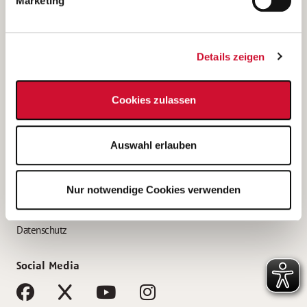
Marketing
Bewerbungstipps
Bewerbung als Altenpfleger*in
Details zeigen
Bewerbung als Krankenpfleger*in
Bewerbung als Altenpflegehelfer*in
Cookies zulassen
Bewerbung als Erzieher*in
Service
Auswahl erlauben
AWO Gliederungen nach Bundesland
Stellenangebote nach Bundesländern
Nur notwendige Cookies verwenden
Sitemap
Impressum
Datenschutz
Social Media