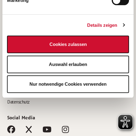
Marketing
Bewerbungstipps
Bewerbung als Altenpfleger*in
Details zeigen
Bewerbung als Krankenpfleger*in
Bewerbung als Altenpflegehelfer*in
Cookies zulassen
Bewerbung als Erzieher*in
Service
Auswahl erlauben
AWO Gliederungen nach Bundesland
Stellenangebote nach Bundesländern
Nur notwendige Cookies verwenden
Sitemap
Impressum
Datenschutz
Social Media