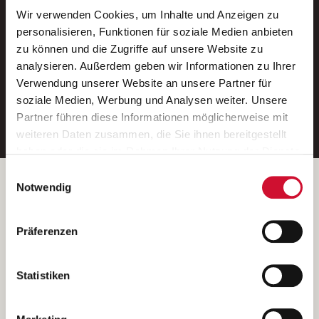
Wir verwenden Cookies, um Inhalte und Anzeigen zu
Neue Stellen per E-Mail.
personalisieren, Funktionen für soziale Medien anbieten
zu können und die Zugriffe auf unsere Website zu
Ein kostenloser Service von AWO
analysieren. Außerdem geben wir Informationen zu Ihrer
Jobs.
Verwendung unserer Website an unsere Partner für
soziale Medien, Werbung und Analysen weiter. Unsere
E-Mail-Adresse eintragen
Partner führen diese Informationen möglicherweise mit
weiteren Daten zusammen, die Sie ihnen bereitgestellt
haben oder die sie im Rahmen Ihrer Nutzung der Dienste
gesammelt haben.
Einwilligungsauswahl
Wenn Sie auf „Cookies zulassen“ klicken, so stimmen
Betreiber der Webseite
Notwendig
Sie der Speicherung sämtlicher Cookies zu. Sie können
Garitz Bewirtschaftungsbetriebe GmbH
Ihre Einwilligung selbstverständlich jederzeit widerrufen,
Kantstraße 45a
Präferenzen
indem Sie die Cookie-Einstellungen aufrufen und diese
97074 Würzburg
abändern. Weitere Informationen finden Sie in
(Ein Tochterunternehmen des AWO Bezirksverbandes Unterfranken
unserer
Datenschutzerklärung
.
Statistiken
e.V.)
Bitte senden Sie an diese Anschrift keine Bewerbungen.