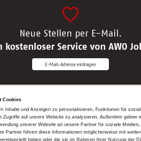
Neue Stellen per E-Mail.
n kostenloser Service von AWO Jo
E-Mail-Adresse eintragen
gstipps
Service
t Cookies
ls Altenpfleger*in
AWO Gliederungen nach Bundeslan
 Inhalte und Anzeigen zu personalisieren, Funktionen für sozia
ls Krankenpfleger*in
Stellenangebote nach Bundeslände
e Zugriffe auf unsere Website zu analysieren. Außerdem geben w
ls Altenpflegehelfer*in
Sitemap
rwendung unserer Website an unsere Partner für soziale Medien
ls Erzieher*in
Impressum
re Partner führen diese Informationen möglicherweise mit weite
Datenschutz
ereitgestellt haben oder die sie im Rahmen Ihrer Nutzung der D