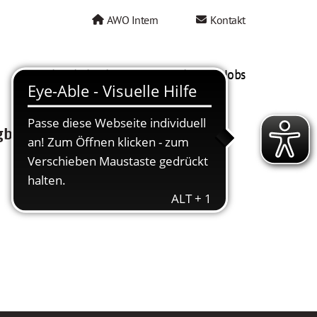
AWO Intern
Kontakt
AWO als Arbeitgeber
Mein AWO Jobs
gbar.