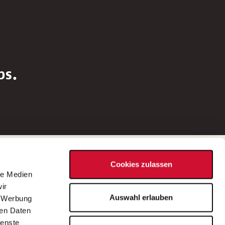
bs.
Social Media
Cookies zulassen
d
le Medien
rn
ir
Bei Fragen zu einer Stellenausschreibung
Auswahl erlauben
, Werbung
wenden Sie sich bitte an die*den in der
ren Daten
Stellenausschreibung genannte*n
ienste