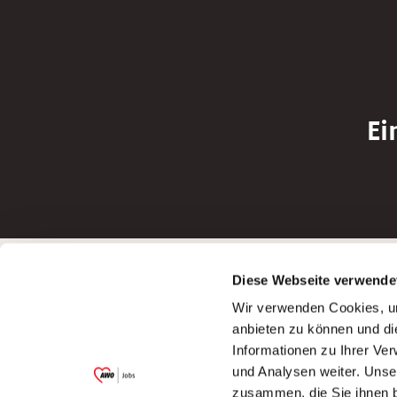
Ei
Betreiber der Webseite
Bewerbun
Diese Webseite verwende
Garitz Bewirtschaftungsbetriebe GmbH
Bewerbung a
Wir verwenden Cookies, um
Kantstraße 45a
Bewerbung a
anbieten zu können und di
97074 Würzburg
Bewerbung a
Informationen zu Ihrer Ve
(Ein Tochterunternehmen des AWO
Bewerbung a
und Analysen weiter. Unse
Bezirksverbandes Unterfranken e.V.)
zusammen, die Sie ihnen b