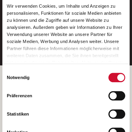
Wir verwenden Cookies, um Inhalte und Anzeigen zu
Neue Stellen per E-Mail.
personalisieren, Funktionen für soziale Medien anbieten
zu können und die Zugriffe auf unsere Website zu
Ein kostenloser Service von AWO
analysieren. Außerdem geben wir Informationen zu Ihrer
Jobs.
Verwendung unserer Website an unsere Partner für
soziale Medien, Werbung und Analysen weiter. Unsere
E-Mail-Adresse eintragen
Partner führen diese Informationen möglicherweise mit
weiteren Daten zusammen, die Sie ihnen bereitgestellt
haben oder die sie im Rahmen Ihrer Nutzung der Dienste
gesammelt haben.
Einwilligungsauswahl
Wenn Sie auf „Cookies zulassen“ klicken, so stimmen
Betreiber der Webseite
Notwendig
Sie der Speicherung sämtlicher Cookies zu. Sie können
Garitz Bewirtschaftungsbetriebe GmbH
Ihre Einwilligung selbstverständlich jederzeit widerrufen,
Kantstraße 45a
Präferenzen
indem Sie die Cookie-Einstellungen aufrufen und diese
97074 Würzburg
abändern. Weitere Informationen finden Sie in
(Ein Tochterunternehmen des AWO Bezirksverbandes Unterfranken
unserer
Datenschutzerklärung
.
Statistiken
e.V.)
Bitte senden Sie an diese Anschrift keine Bewerbungen.