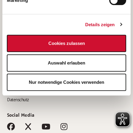
Marketing
Bewerbungstipps
Bewerbung als Altenpfleger*in
Details zeigen
Bewerbung als Krankenpfleger*in
Bewerbung als Altenpflegehelfer*in
Cookies zulassen
Bewerbung als Erzieher*in
Service
Auswahl erlauben
AWO Gliederungen nach Bundesland
Stellenangebote nach Bundesländern
Nur notwendige Cookies verwenden
Sitemap
Impressum
Datenschutz
Social Media