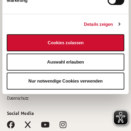
Marketing
Bewerbungstipps
Bewerbung als Altenpfleger*in
Details zeigen
Bewerbung als Krankenpfleger*in
Bewerbung als Altenpflegehelfer*in
Cookies zulassen
Bewerbung als Erzieher*in
Service
Auswahl erlauben
AWO Gliederungen nach Bundesland
Stellenangebote nach Bundesländern
Nur notwendige Cookies verwenden
Sitemap
Impressum
Datenschutz
Social Media