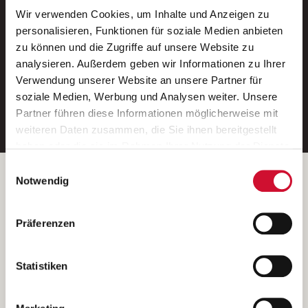
Wir verwenden Cookies, um Inhalte und Anzeigen zu
Neue Stellen per E-Mail.
personalisieren, Funktionen für soziale Medien anbieten
zu können und die Zugriffe auf unsere Website zu
Ein kostenloser Service von AWO
analysieren. Außerdem geben wir Informationen zu Ihrer
Jobs.
Verwendung unserer Website an unsere Partner für
soziale Medien, Werbung und Analysen weiter. Unsere
E-Mail-Adresse eintragen
Partner führen diese Informationen möglicherweise mit
weiteren Daten zusammen, die Sie ihnen bereitgestellt
haben oder die sie im Rahmen Ihrer Nutzung der Dienste
gesammelt haben.
Einwilligungsauswahl
Wenn Sie auf „Cookies zulassen“ klicken, so stimmen
Betreiber der Webseite
Notwendig
Sie der Speicherung sämtlicher Cookies zu. Sie können
Garitz Bewirtschaftungsbetriebe GmbH
Ihre Einwilligung selbstverständlich jederzeit widerrufen,
Kantstraße 45a
Präferenzen
indem Sie die Cookie-Einstellungen aufrufen und diese
97074 Würzburg
abändern. Weitere Informationen finden Sie in
(Ein Tochterunternehmen des AWO Bezirksverbandes Unterfranken
unserer
Datenschutzerklärung
.
Statistiken
e.V.)
Bitte senden Sie an diese Anschrift keine Bewerbungen.