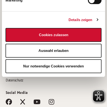
Marketing
Bewerbungstipps
Bewerbung als Altenpfleger*in
Details zeigen
Bewerbung als Krankenpfleger*in
Bewerbung als Altenpflegehelfer*in
Cookies zulassen
Bewerbung als Erzieher*in
Service
Auswahl erlauben
AWO Gliederungen nach Bundesland
Stellenangebote nach Bundesländern
Nur notwendige Cookies verwenden
Sitemap
Impressum
Datenschutz
Social Media