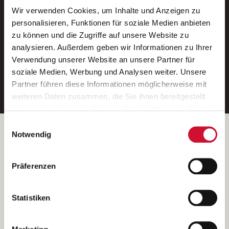
Wir verwenden Cookies, um Inhalte und Anzeigen zu
Neue Stellen per E-Mail.
personalisieren, Funktionen für soziale Medien anbieten
zu können und die Zugriffe auf unsere Website zu
Ein kostenloser Service von AWO
analysieren. Außerdem geben wir Informationen zu Ihrer
Jobs.
Verwendung unserer Website an unsere Partner für
soziale Medien, Werbung und Analysen weiter. Unsere
E-Mail-Adresse eintragen
Partner führen diese Informationen möglicherweise mit
weiteren Daten zusammen, die Sie ihnen bereitgestellt
haben oder die sie im Rahmen Ihrer Nutzung der Dienste
gesammelt haben.
Einwilligungsauswahl
Wenn Sie auf „Cookies zulassen“ klicken, so stimmen
Betreiber der Webseite
Notwendig
Sie der Speicherung sämtlicher Cookies zu. Sie können
Garitz Bewirtschaftungsbetriebe GmbH
Ihre Einwilligung selbstverständlich jederzeit widerrufen,
Kantstraße 45a
Präferenzen
indem Sie die Cookie-Einstellungen aufrufen und diese
97074 Würzburg
abändern. Weitere Informationen finden Sie in
(Ein Tochterunternehmen des AWO Bezirksverbandes Unterfranken
unserer
Datenschutzerklärung
.
Statistiken
e.V.)
Bitte senden Sie an diese Anschrift keine Bewerbungen.