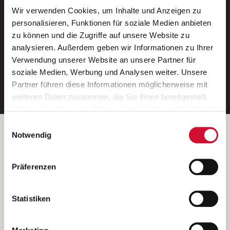
Wir verwenden Cookies, um Inhalte und Anzeigen zu
Neue Stellen per E-Mail.
personalisieren, Funktionen für soziale Medien anbieten
zu können und die Zugriffe auf unsere Website zu
Ein kostenloser Service von AWO
analysieren. Außerdem geben wir Informationen zu Ihrer
Jobs.
Verwendung unserer Website an unsere Partner für
soziale Medien, Werbung und Analysen weiter. Unsere
E-Mail-Adresse eintragen
Partner führen diese Informationen möglicherweise mit
weiteren Daten zusammen, die Sie ihnen bereitgestellt
haben oder die sie im Rahmen Ihrer Nutzung der Dienste
gesammelt haben.
Einwilligungsauswahl
Wenn Sie auf „Cookies zulassen“ klicken, so stimmen
Betreiber der Webseite
Notwendig
Sie der Speicherung sämtlicher Cookies zu. Sie können
Garitz Bewirtschaftungsbetriebe GmbH
Ihre Einwilligung selbstverständlich jederzeit widerrufen,
Kantstraße 45a
Präferenzen
indem Sie die Cookie-Einstellungen aufrufen und diese
97074 Würzburg
abändern. Weitere Informationen finden Sie in
(Ein Tochterunternehmen des AWO Bezirksverbandes Unterfranken
unserer
Datenschutzerklärung
.
Statistiken
e.V.)
Bitte senden Sie an diese Anschrift keine Bewerbungen.