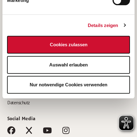
Marketing
Bewerbungstipps
Bewerbung als Altenpfleger*in
Details zeigen
Bewerbung als Krankenpfleger*in
Bewerbung als Altenpflegehelfer*in
Cookies zulassen
Bewerbung als Erzieher*in
Service
Auswahl erlauben
AWO Gliederungen nach Bundesland
Stellenangebote nach Bundesländern
Nur notwendige Cookies verwenden
Sitemap
Impressum
Datenschutz
Social Media