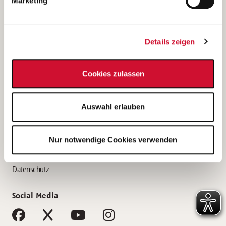
Marketing
Bewerbungstipps
Bewerbung als Altenpfleger*in
Details zeigen
Bewerbung als Krankenpfleger*in
Bewerbung als Altenpflegehelfer*in
Cookies zulassen
Bewerbung als Erzieher*in
Service
Auswahl erlauben
AWO Gliederungen nach Bundesland
Stellenangebote nach Bundesländern
Nur notwendige Cookies verwenden
Sitemap
Impressum
Datenschutz
Social Media