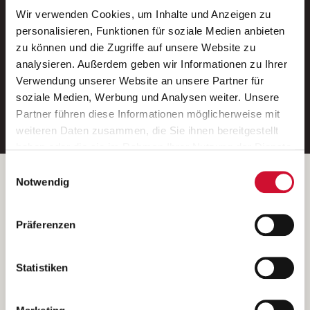
Wir verwenden Cookies, um Inhalte und Anzeigen zu
Neue Stellen per E-Mail.
personalisieren, Funktionen für soziale Medien anbieten
zu können und die Zugriffe auf unsere Website zu
Ein kostenloser Service von AWO
analysieren. Außerdem geben wir Informationen zu Ihrer
Jobs.
Verwendung unserer Website an unsere Partner für
soziale Medien, Werbung und Analysen weiter. Unsere
E-Mail-Adresse eintragen
Partner führen diese Informationen möglicherweise mit
weiteren Daten zusammen, die Sie ihnen bereitgestellt
haben oder die sie im Rahmen Ihrer Nutzung der Dienste
gesammelt haben.
Einwilligungsauswahl
Wenn Sie auf „Cookies zulassen“ klicken, so stimmen
Betreiber der Webseite
Notwendig
Sie der Speicherung sämtlicher Cookies zu. Sie können
Garitz Bewirtschaftungsbetriebe GmbH
Ihre Einwilligung selbstverständlich jederzeit widerrufen,
Kantstraße 45a
Präferenzen
indem Sie die Cookie-Einstellungen aufrufen und diese
97074 Würzburg
abändern. Weitere Informationen finden Sie in
(Ein Tochterunternehmen des AWO Bezirksverbandes Unterfranken
unserer
Datenschutzerklärung
.
Statistiken
e.V.)
Bitte senden Sie an diese Anschrift keine Bewerbungen.