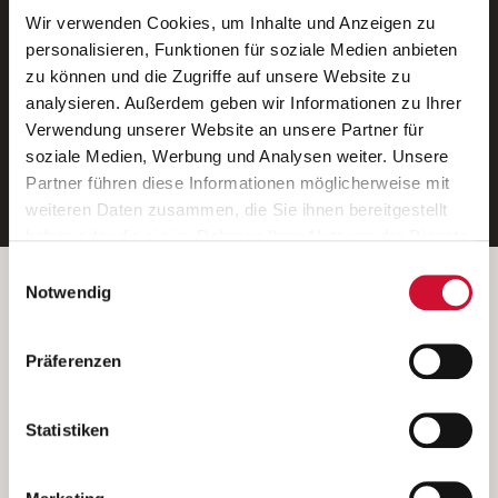
Wir verwenden Cookies, um Inhalte und Anzeigen zu
Neue Stellen per E-Mail.
personalisieren, Funktionen für soziale Medien anbieten
zu können und die Zugriffe auf unsere Website zu
Ein kostenloser Service von AWO
analysieren. Außerdem geben wir Informationen zu Ihrer
Jobs.
Verwendung unserer Website an unsere Partner für
soziale Medien, Werbung und Analysen weiter. Unsere
E-Mail-Adresse eintragen
Partner führen diese Informationen möglicherweise mit
weiteren Daten zusammen, die Sie ihnen bereitgestellt
haben oder die sie im Rahmen Ihrer Nutzung der Dienste
gesammelt haben.
Einwilligungsauswahl
Wenn Sie auf „Cookies zulassen“ klicken, so stimmen
Betreiber der Webseite
Notwendig
Sie der Speicherung sämtlicher Cookies zu. Sie können
Garitz Bewirtschaftungsbetriebe GmbH
Ihre Einwilligung selbstverständlich jederzeit widerrufen,
Kantstraße 45a
Präferenzen
indem Sie die Cookie-Einstellungen aufrufen und diese
97074 Würzburg
abändern. Weitere Informationen finden Sie in
(Ein Tochterunternehmen des AWO Bezirksverbandes Unterfranken
unserer
Datenschutzerklärung
.
Statistiken
e.V.)
Bitte senden Sie an diese Anschrift keine Bewerbungen.