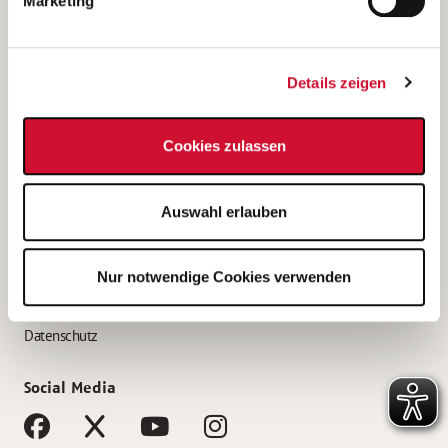
Marketing
Bewerbungstipps
Bewerbung als Altenpfleger*in
Details zeigen
Bewerbung als Krankenpfleger*in
Bewerbung als Altenpflegehelfer*in
Cookies zulassen
Bewerbung als Erzieher*in
Service
Auswahl erlauben
AWO Gliederungen nach Bundesland
Stellenangebote nach Bundesländern
Nur notwendige Cookies verwenden
Sitemap
Impressum
Datenschutz
Social Media