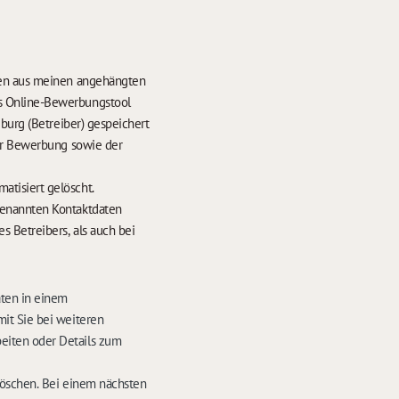
ten aus meinen angehängten
s Online-Bewerbungstool
burg (Betreiber) gespeichert
der Bewerbung sowie der
hrens werden meine Daten nach 6 Monaten automatisiert gelöscht.
enannten Kontaktdaten
 Betreibers, als auch bei
aten in einem
it Sie bei weiteren
eiten oder Details zum
löschen. Bei einem nächsten