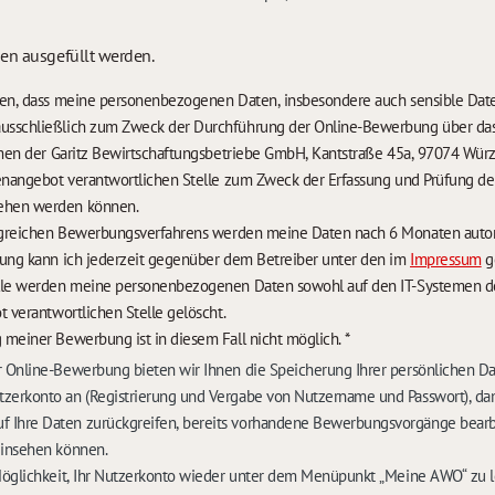
sen ausgefüllt werden.
nden, dass meine personenbezogenen Daten, insbesondere auch sensible Da
usschließlich zum Zweck der Durchführung der Online-Bewerbung über da
temen der Garitz Bewirtschaftungsbetriebe GmbH, Kantstraße 45a, 97074 Würz
lenangebot verantwortlichen Stelle zum Zweck der Erfassung und Prüfung 
ehen werden können.
Im Falle eines nicht erfolgreichen Bewerbungsverfa
rung kann ich jederzeit gegenüber dem Betreiber unter den im
Impressum
g
lle werden meine personenbezogenen Daten sowohl auf den IT-Systemen des
t verantwortlichen Stelle gelöscht.
 meiner Bewerbung ist in diesem Fall nicht möglich.
*
 Online-Bewerbung bieten wir Ihnen die Speicherung Ihrer persönlichen D
zerkonto an (Registrierung und Vergabe von Nutzername und Passwort), dam
Ihre Daten zurückgreifen, bereits vorhandene Bewerbungsvorgänge bearb
einsehen können.
Möglichkeit, Ihr Nutzerkonto wieder unter dem Menüpunkt „Meine AWO“ zu 