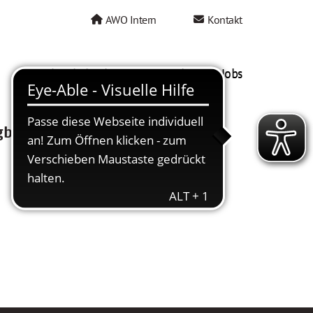
AWO Intern
Kontakt
AWO als Arbeitgeber
Mein AWO Jobs
gbar.