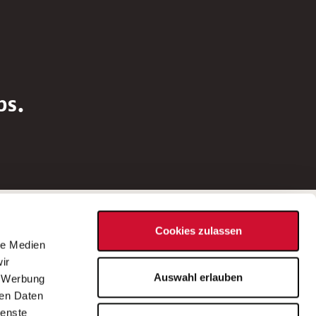
bs.
Social Media
Cookies zulassen
d
le Medien
rn
ir
Bei Fragen zu einer Stellenausschreibung
Auswahl erlauben
, Werbung
wenden Sie sich bitte an die*den in der
ren Daten
Stellenausschreibung genannte*n
ienste