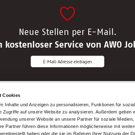
Neue Stellen per E-Mail.
n kostenloser Service von AWO Jo
E-Mail-Adresse eintragen
gstipps
Service
t Cookies
ls Altenpfleger*in
AWO Gliederungen nach Bundeslan
 Inhalte und Anzeigen zu personalisieren, Funktionen für sozia
ls Krankenpfleger*in
Stellenangebote nach Bundeslände
e Zugriffe auf unsere Website zu analysieren. Außerdem geben w
ls Altenpflegehelfer*in
Sitemap
rwendung unserer Website an unsere Partner für soziale Medien
ls Erzieher*in
Impressum
re Partner führen diese Informationen möglicherweise mit weite
Datenschutz
ereitgestellt haben oder die sie im Rahmen Ihrer Nutzung der D