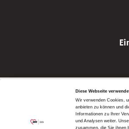
Ei
Betreiber der Webseite
Bewerbun
Diese Webseite verwende
Garitz Bewirtschaftungsbetriebe GmbH
Bewerbung a
Wir verwenden Cookies, um
Kantstraße 45a
Bewerbung a
anbieten zu können und di
97074 Würzburg
Bewerbung a
Informationen zu Ihrer Ve
(Ein Tochterunternehmen des AWO
Bewerbung a
und Analysen weiter. Unse
Bezirksverbandes Unterfranken e.V.)
zusammen, die Sie ihnen b