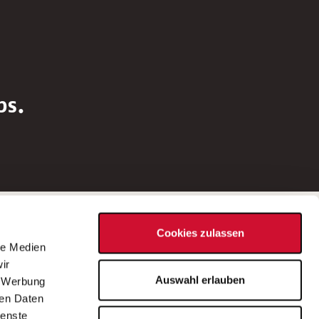
bs.
Social Media
Cookies zulassen
d
le Medien
rn
ir
Bei Fragen zu einer Stellenausschreibung
Auswahl erlauben
, Werbung
wenden Sie sich bitte an die*den in der
ren Daten
Stellenausschreibung genannte*n
ienste