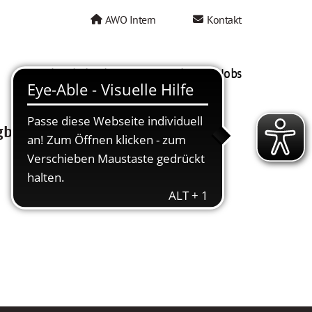
AWO Intern
Kontakt
AWO als Arbeitgeber
Mein AWO Jobs
gbar.