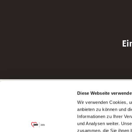
Ei
Betreiber der Webseite
Bewerbun
Diese Webseite verwende
Garitz Bewirtschaftungsbetriebe GmbH
Bewerbung a
Wir verwenden Cookies, um
Kantstraße 45a
Bewerbung a
anbieten zu können und di
97074 Würzburg
Bewerbung a
Informationen zu Ihrer Ve
(Ein Tochterunternehmen des AWO
Bewerbung a
und Analysen weiter. Unse
Bezirksverbandes Unterfranken e.V.)
zusammen, die Sie ihnen b