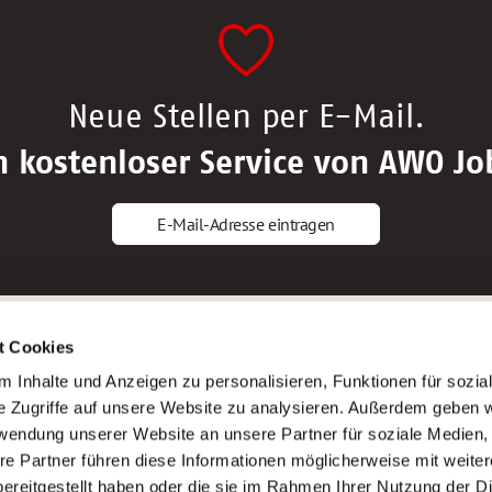
Neue Stellen per E-Mail.
n kostenloser Service von AWO Jo
E-Mail-Adresse eintragen
gstipps
Service
t Cookies
ls Altenpfleger*in
AWO Gliederungen nach Bundeslan
 Inhalte und Anzeigen zu personalisieren, Funktionen für sozia
ls Krankenpfleger*in
Stellenangebote nach Bundeslände
e Zugriffe auf unsere Website zu analysieren. Außerdem geben w
ls Altenpflegehelfer*in
Sitemap
rwendung unserer Website an unsere Partner für soziale Medien
ls Erzieher*in
Impressum
re Partner führen diese Informationen möglicherweise mit weite
Datenschutz
ereitgestellt haben oder die sie im Rahmen Ihrer Nutzung der D