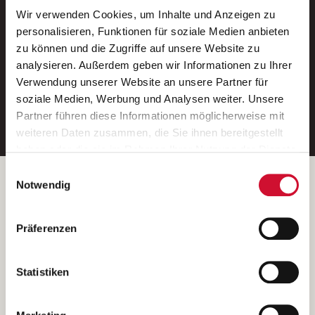
Wir verwenden Cookies, um Inhalte und Anzeigen zu
Neue Stellen per E-Mail.
personalisieren, Funktionen für soziale Medien anbieten
zu können und die Zugriffe auf unsere Website zu
Ein kostenloser Service von AWO
analysieren. Außerdem geben wir Informationen zu Ihrer
Jobs.
Verwendung unserer Website an unsere Partner für
soziale Medien, Werbung und Analysen weiter. Unsere
E-Mail-Adresse eintragen
Partner führen diese Informationen möglicherweise mit
weiteren Daten zusammen, die Sie ihnen bereitgestellt
haben oder die sie im Rahmen Ihrer Nutzung der Dienste
gesammelt haben.
Einwilligungsauswahl
Wenn Sie auf „Cookies zulassen“ klicken, so stimmen
Betreiber der Webseite
Notwendig
Sie der Speicherung sämtlicher Cookies zu. Sie können
Garitz Bewirtschaftungsbetriebe GmbH
Ihre Einwilligung selbstverständlich jederzeit widerrufen,
Kantstraße 45a
Präferenzen
indem Sie die Cookie-Einstellungen aufrufen und diese
97074 Würzburg
abändern. Weitere Informationen finden Sie in
(Ein Tochterunternehmen des AWO Bezirksverbandes Unterfranken
unserer
Datenschutzerklärung
.
Statistiken
e.V.)
Bitte senden Sie an diese Anschrift keine Bewerbungen.