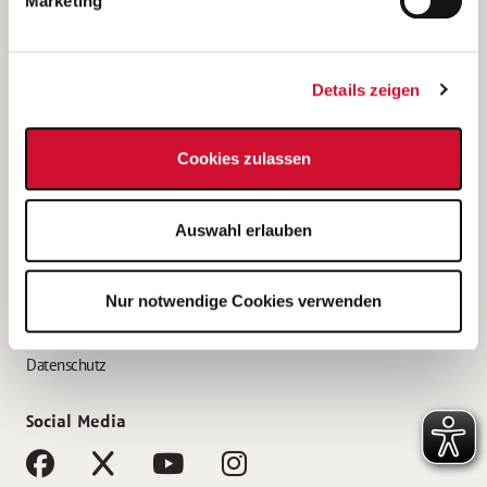
Marketing
Bewerbungstipps
Bewerbung als Altenpfleger*in
Details zeigen
Bewerbung als Krankenpfleger*in
Bewerbung als Altenpflegehelfer*in
Cookies zulassen
Bewerbung als Erzieher*in
Service
Auswahl erlauben
AWO Gliederungen nach Bundesland
Stellenangebote nach Bundesländern
Nur notwendige Cookies verwenden
Sitemap
Impressum
Datenschutz
Social Media