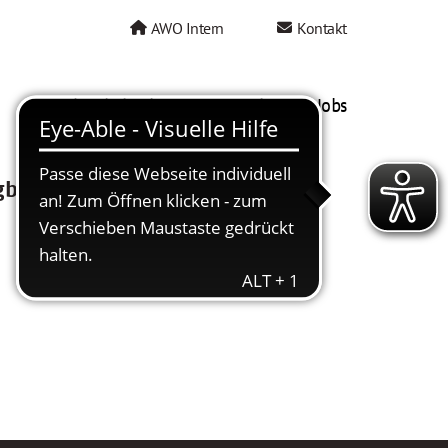
AWO Intern
Kontakt
AWO als Arbeitgeber
Mein AWO Jobs
gbar.