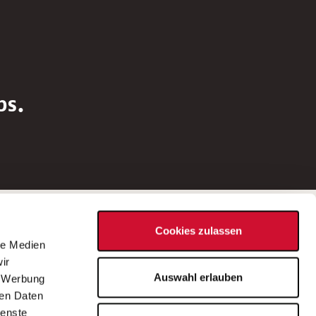
bs.
Social Media
Cookies zulassen
d
le Medien
rn
ir
Bei Fragen zu einer Stellenausschreibung
Auswahl erlauben
, Werbung
wenden Sie sich bitte an die*den in der
ren Daten
Stellenausschreibung genannte*n
ienste