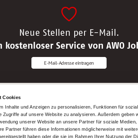
Neue Stellen per E-Mail.
n kostenloser Service von AWO Jo
E-Mail-Adresse eintragen
gstipps
Service
t Cookies
ls Altenpfleger*in
AWO Gliederungen nach Bundeslan
 Inhalte und Anzeigen zu personalisieren, Funktionen für sozia
ls Krankenpfleger*in
Stellenangebote nach Bundeslände
e Zugriffe auf unsere Website zu analysieren. Außerdem geben w
ls Altenpflegehelfer*in
Sitemap
rwendung unserer Website an unsere Partner für soziale Medien
ls Erzieher*in
Impressum
re Partner führen diese Informationen möglicherweise mit weite
Datenschutz
ereitgestellt haben oder die sie im Rahmen Ihrer Nutzung der D