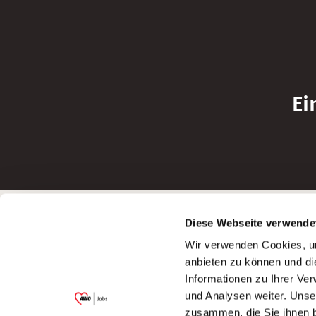
Ei
Betreiber der Webseite
Bewerbun
Diese Webseite verwende
Garitz Bewirtschaftungsbetriebe GmbH
Bewerbung a
Wir verwenden Cookies, um
Kantstraße 45a
Bewerbung a
anbieten zu können und di
97074 Würzburg
Bewerbung a
Informationen zu Ihrer Ve
(Ein Tochterunternehmen des AWO
Bewerbung a
und Analysen weiter. Unse
Bezirksverbandes Unterfranken e.V.)
zusammen, die Sie ihnen b