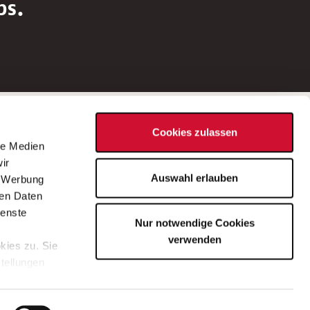
bs.
Social Media
Cookies zulassen
d
le Medien
rn
ir
Bei Fragen zu einer Stellenausschreibung
Auswahl erlauben
, Werbung
wenden Sie sich bitte an die*den in der
ren Daten
Stellenausschreibung genannte*n
ienste
Nur notwendige Cookies
Ansprechpartner*in.
verwenden
kies zu. Sie
stellungen
lärung
.