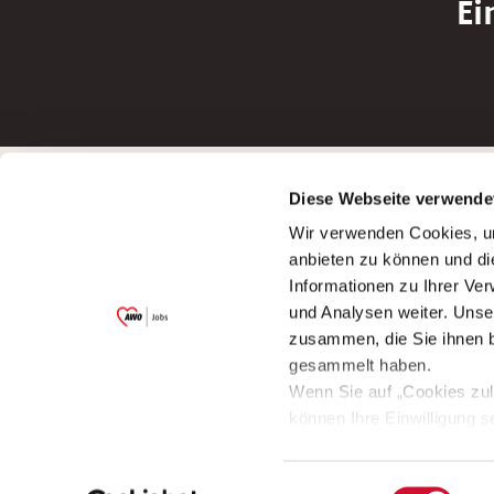
Ei
Betreiber der Webseite
Bewerbun
Diese Webseite verwende
Garitz Bewirtschaftungsbetriebe GmbH
Bewerbung a
Wir verwenden Cookies, um
Kantstraße 45a
Bewerbung a
anbieten zu können und di
97074 Würzburg
Bewerbung a
Informationen zu Ihrer Ve
(Ein Tochterunternehmen des AWO
Bewerbung a
und Analysen weiter. Unse
Bezirksverbandes Unterfranken e.V.)
zusammen, die Sie ihnen b
Bitte senden Sie an diese Anschrift keine
gesammelt haben.
Bewerbungen.
Wenn Sie auf „Cookies zul
können Ihre Einwilligung s
aufrufen und diese abänder
Einwilligungsauswahl