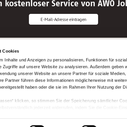
n kostenloser Service von AWO Jo
E-Mail-Adresse eintragen
gstipps
Service
t Cookies
ls Altenpfleger*in
AWO Gliederungen nach Bundeslan
 Inhalte und Anzeigen zu personalisieren, Funktionen für sozia
ls Krankenpfleger*in
Stellenangebote nach Bundeslände
e Zugriffe auf unsere Website zu analysieren. Außerdem geben w
ls Altenpflegehelfer*in
Sitemap
rwendung unserer Website an unsere Partner für soziale Medien
ls Erzieher*in
Impressum
re Partner führen diese Informationen möglicherweise mit weite
Datenschutz
ereitgestellt haben oder die sie im Rahmen Ihrer Nutzung der D
assen“ klicken, so stimmen Sie der Speicherung sämtlicher Coo
elbstverständlich jederzeit widerrufen, indem Sie die Cookie-Ein
n. Weitere Informationen finden Sie in unserer
Datenschutzerk