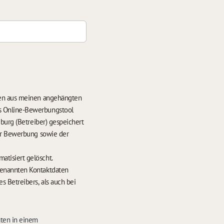
ten aus meinen angehängten
s Online-Bewerbungstool
burg (Betreiber) gespeichert
der Bewerbung sowie der
hrens werden meine Daten nach 6 Monaten automatisiert gelöscht.
enannten Kontaktdaten
 Betreibers, als auch bei
aten in einem