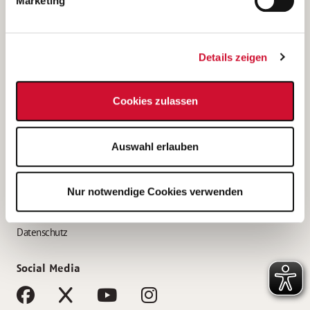
Marketing
Bewerbungstipps
Bewerbung als Altenpfleger*in
Details zeigen
Bewerbung als Krankenpfleger*in
Bewerbung als Altenpflegehelfer*in
Cookies zulassen
Bewerbung als Erzieher*in
Service
Auswahl erlauben
AWO Gliederungen nach Bundesland
Stellenangebote nach Bundesländern
Nur notwendige Cookies verwenden
Sitemap
Impressum
Datenschutz
Social Media