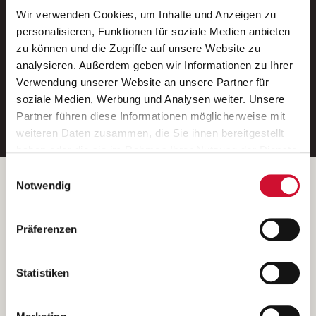
Wir verwenden Cookies, um Inhalte und Anzeigen zu
Neue Stellen per E-Mail.
personalisieren, Funktionen für soziale Medien anbieten
zu können und die Zugriffe auf unsere Website zu
Ein kostenloser Service von AWO
analysieren. Außerdem geben wir Informationen zu Ihrer
Jobs.
Verwendung unserer Website an unsere Partner für
soziale Medien, Werbung und Analysen weiter. Unsere
E-Mail-Adresse eintragen
Partner führen diese Informationen möglicherweise mit
weiteren Daten zusammen, die Sie ihnen bereitgestellt
haben oder die sie im Rahmen Ihrer Nutzung der Dienste
gesammelt haben.
Einwilligungsauswahl
Wenn Sie auf „Cookies zulassen“ klicken, so stimmen
Betreiber der Webseite
Notwendig
Sie der Speicherung sämtlicher Cookies zu. Sie können
Garitz Bewirtschaftungsbetriebe GmbH
Ihre Einwilligung selbstverständlich jederzeit widerrufen,
Kantstraße 45a
Präferenzen
indem Sie die Cookie-Einstellungen aufrufen und diese
97074 Würzburg
abändern. Weitere Informationen finden Sie in
(Ein Tochterunternehmen des AWO Bezirksverbandes Unterfranken
unserer
Datenschutzerklärung
.
Statistiken
e.V.)
Bitte senden Sie an diese Anschrift keine Bewerbungen.