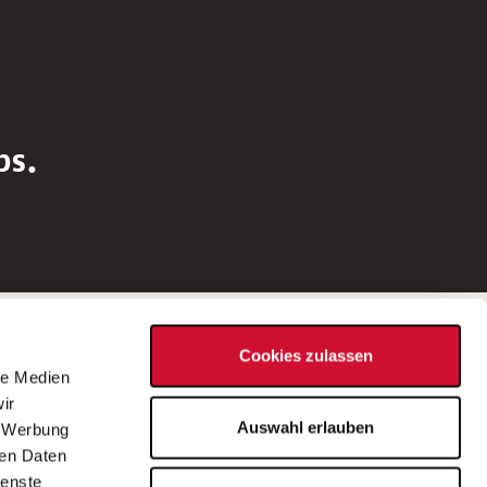
bs.
Social Media
Cookies zulassen
d
le Medien
rn
ir
Bei Fragen zu einer Stellenausschreibung
Auswahl erlauben
, Werbung
wenden Sie sich bitte an die*den in der
ren Daten
Stellenausschreibung genannte*n
ienste