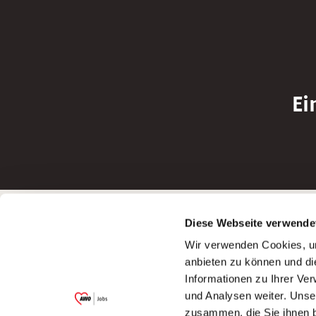
Ei
Betreiber der Webseite
Bewerbun
Diese Webseite verwende
Garitz Bewirtschaftungsbetriebe GmbH
Bewerbung a
Wir verwenden Cookies, um
Kantstraße 45a
Bewerbung a
anbieten zu können und di
97074 Würzburg
Bewerbung a
Informationen zu Ihrer Ve
(Ein Tochterunternehmen des AWO
Bewerbung a
und Analysen weiter. Unse
Bezirksverbandes Unterfranken e.V.)
zusammen, die Sie ihnen b