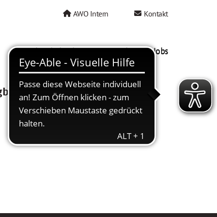
AWO Intern
Kontakt
AWO als Arbeitgeber
Mein AWO Jobs
gbar.