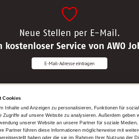
Neue Stellen per E-Mail.
n kostenloser Service von AWO Jo
E-Mail-Adresse eintragen
gstipps
Service
t Cookies
ls Altenpfleger*in
AWO Gliederungen nach Bundeslan
 Inhalte und Anzeigen zu personalisieren, Funktionen für sozia
ls Krankenpfleger*in
Stellenangebote nach Bundeslände
e Zugriffe auf unsere Website zu analysieren. Außerdem geben w
ls Altenpflegehelfer*in
Sitemap
rwendung unserer Website an unsere Partner für soziale Medien
ls Erzieher*in
Impressum
re Partner führen diese Informationen möglicherweise mit weite
Datenschutz
ereitgestellt haben oder die sie im Rahmen Ihrer Nutzung der D