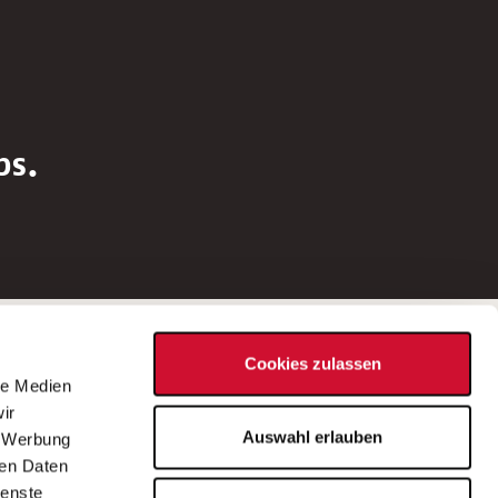
bs.
Social Media
Cookies zulassen
d
le Medien
rn
ir
Bei Fragen zu einer Stellenausschreibung
Auswahl erlauben
, Werbung
wenden Sie sich bitte an die*den in der
ren Daten
Stellenausschreibung genannte*n
ienste