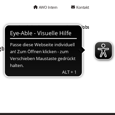
AWO Intern
Kontakt
AWO als Arbeitgeber
Mein AWO Jobs
gbar.