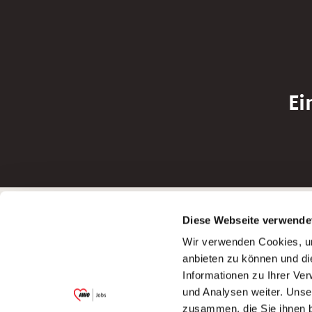
Ei
Betreiber der Webseite
Bewerbun
Diese Webseite verwende
Garitz Bewirtschaftungsbetriebe GmbH
Bewerbung a
Wir verwenden Cookies, um
Kantstraße 45a
Bewerbung a
anbieten zu können und di
97074 Würzburg
Bewerbung a
Informationen zu Ihrer Ve
(Ein Tochterunternehmen des AWO
Bewerbung a
und Analysen weiter. Unse
Bezirksverbandes Unterfranken e.V.)
zusammen, die Sie ihnen b