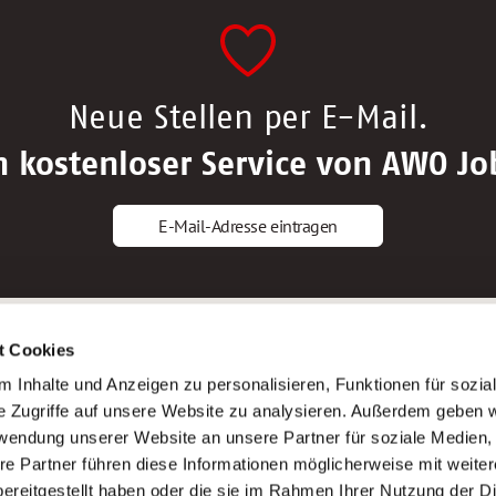
Neue Stellen per E-Mail.
n kostenloser Service von AWO Jo
E-Mail-Adresse eintragen
gstipps
Service
t Cookies
ls Altenpfleger*in
AWO Gliederungen nach Bundeslan
 Inhalte und Anzeigen zu personalisieren, Funktionen für sozia
ls Krankenpfleger*in
Stellenangebote nach Bundeslände
e Zugriffe auf unsere Website zu analysieren. Außerdem geben w
ls Altenpflegehelfer*in
Sitemap
rwendung unserer Website an unsere Partner für soziale Medien
ls Erzieher*in
Impressum
re Partner führen diese Informationen möglicherweise mit weite
Datenschutz
ereitgestellt haben oder die sie im Rahmen Ihrer Nutzung der D