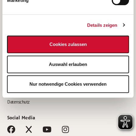
Marketing
Bewerbungstipps
Bewerbung als Altenpfleger*in
Details zeigen
Bewerbung als Krankenpfleger*in
Bewerbung als Altenpflegehelfer*in
Cookies zulassen
Bewerbung als Erzieher*in
Service
Auswahl erlauben
AWO Gliederungen nach Bundesland
Stellenangebote nach Bundesländern
Nur notwendige Cookies verwenden
Sitemap
Impressum
Datenschutz
Social Media