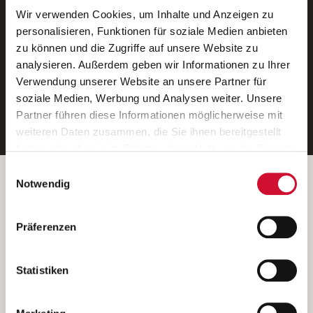
Wir verwenden Cookies, um Inhalte und Anzeigen zu
Neue Stellen per E-Mail.
personalisieren, Funktionen für soziale Medien anbieten
zu können und die Zugriffe auf unsere Website zu
Ein kostenloser Service von AWO
analysieren. Außerdem geben wir Informationen zu Ihrer
Jobs.
Verwendung unserer Website an unsere Partner für
soziale Medien, Werbung und Analysen weiter. Unsere
E-Mail-Adresse eintragen
Partner führen diese Informationen möglicherweise mit
weiteren Daten zusammen, die Sie ihnen bereitgestellt
haben oder die sie im Rahmen Ihrer Nutzung der Dienste
gesammelt haben.
Einwilligungsauswahl
Wenn Sie auf „Cookies zulassen“ klicken, so stimmen
Betreiber der Webseite
Notwendig
Sie der Speicherung sämtlicher Cookies zu. Sie können
Garitz Bewirtschaftungsbetriebe GmbH
Ihre Einwilligung selbstverständlich jederzeit widerrufen,
Kantstraße 45a
Präferenzen
indem Sie die Cookie-Einstellungen aufrufen und diese
97074 Würzburg
abändern. Weitere Informationen finden Sie in
(Ein Tochterunternehmen des AWO Bezirksverbandes Unterfranken
unserer
Datenschutzerklärung
.
Statistiken
e.V.)
Bitte senden Sie an diese Anschrift keine Bewerbungen.