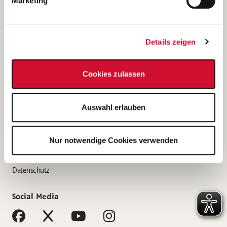
Marketing
Bewerbungstipps
Bewerbung als Altenpfleger*in
Details zeigen
Bewerbung als Krankenpfleger*in
Bewerbung als Altenpflegehelfer*in
Cookies zulassen
Bewerbung als Erzieher*in
Service
Auswahl erlauben
AWO Gliederungen nach Bundesland
Stellenangebote nach Bundesländern
Nur notwendige Cookies verwenden
Sitemap
Impressum
Datenschutz
Social Media