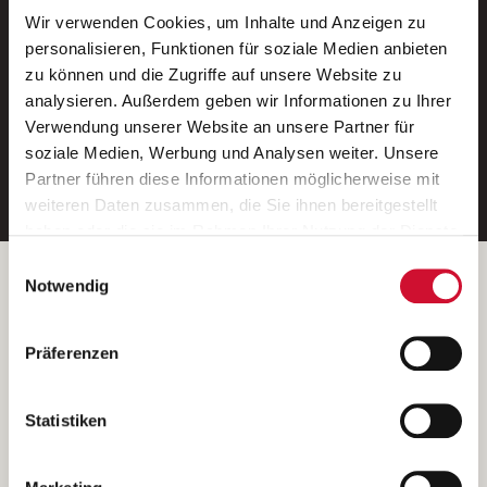
Wir verwenden Cookies, um Inhalte und Anzeigen zu
Neue Stellen per E-Mail.
personalisieren, Funktionen für soziale Medien anbieten
zu können und die Zugriffe auf unsere Website zu
Ein kostenloser Service von AWO
analysieren. Außerdem geben wir Informationen zu Ihrer
Jobs.
Verwendung unserer Website an unsere Partner für
soziale Medien, Werbung und Analysen weiter. Unsere
E-Mail-Adresse eintragen
Partner führen diese Informationen möglicherweise mit
weiteren Daten zusammen, die Sie ihnen bereitgestellt
haben oder die sie im Rahmen Ihrer Nutzung der Dienste
gesammelt haben.
Einwilligungsauswahl
Wenn Sie auf „Cookies zulassen“ klicken, so stimmen
Betreiber der Webseite
Notwendig
Sie der Speicherung sämtlicher Cookies zu. Sie können
Garitz Bewirtschaftungsbetriebe GmbH
Ihre Einwilligung selbstverständlich jederzeit widerrufen,
Kantstraße 45a
Präferenzen
indem Sie die Cookie-Einstellungen aufrufen und diese
97074 Würzburg
abändern. Weitere Informationen finden Sie in
(Ein Tochterunternehmen des AWO Bezirksverbandes Unterfranken
unserer
Datenschutzerklärung
.
Statistiken
e.V.)
Bitte senden Sie an diese Anschrift keine Bewerbungen.