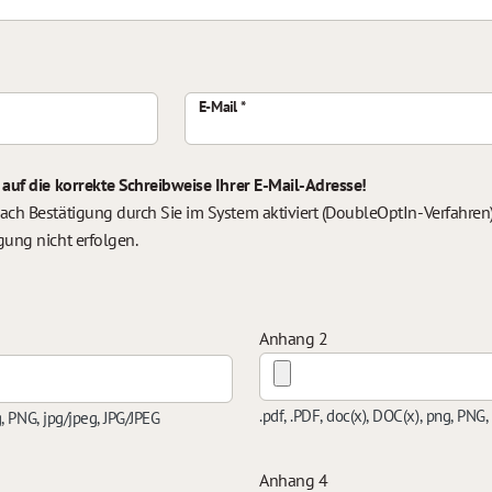
E-Mail
 auf die korrekte Schreibweise Ihrer E-Mail-Adresse!
ach Bestätigung durch Sie im System aktiviert (DoubleOptIn-Verfahren).
gung nicht erfolgen.
Anhang 2
.pdf, .PDF, doc(x), DOC(x), png, PNG,
g, PNG, jpg/jpeg, JPG/JPEG
Anhang 4