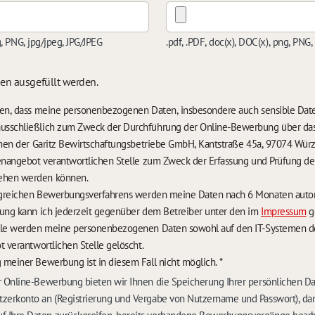
g, PNG, jpg/jpeg, JPG/JPEG
.pdf, .PDF, doc(x), DOC(x), png, PNG,
sen ausgefüllt werden.
nden, dass meine personenbezogenen Daten, insbesondere auch sensible Da
usschließlich zum Zweck der Durchführung der Online-Bewerbung über da
temen der Garitz Bewirtschaftungsbetriebe GmbH, Kantstraße 45a, 97074 Würz
lenangebot verantwortlichen Stelle zum Zweck der Erfassung und Prüfung 
ehen werden können.
Im Falle eines nicht erfolgreichen Bewerbungsverfa
rung kann ich jederzeit gegenüber dem Betreiber unter den im
Impressum
g
lle werden meine personenbezogenen Daten sowohl auf den IT-Systemen des
t verantwortlichen Stelle gelöscht.
 meiner Bewerbung ist in diesem Fall nicht möglich.
*
 Online-Bewerbung bieten wir Ihnen die Speicherung Ihrer persönlichen D
zerkonto an (Registrierung und Vergabe von Nutzername und Passwort), dam