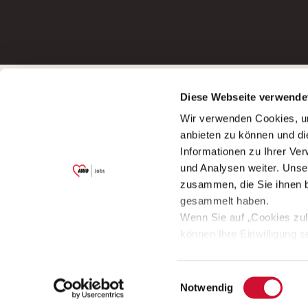
Betreiber der Webseite
Bewerbun
Diese Webseite verwende
Garitz Bewirtschaftungsbetriebe GmbH
Bewerbung a
Wir verwenden Cookies, um
Kantstraße 45a
Bewerbung a
anbieten zu können und di
97074 Würzburg
Bewerbung a
Informationen zu Ihrer Ve
(Ein Tochterunternehmen des AWO
Bewerbung a
und Analysen weiter. Unse
Bezirksverbandes Unterfranken e.V.)
zusammen, die Sie ihnen b
Bitte senden Sie an diese Anschrift keine
gesammelt haben.
Bewerbungen.
Wenn Sie auf „Cookies zul
können Ihre Einwilligung s
aufrufen und diese abänder
Einwilligungsauswahl
© 2009 - 2026 AWO Jobs
Notwendig