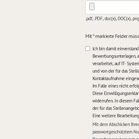
.pdf, .PDF, doc(x), DOC(x), pn
Mit * markierte Felder müs
Ich bin damit einversta
Bewerbungsunterlagen, a
verarbeitet, auf IT- Sys
und von der für das Stel
Kontaktaufnahme einges
Diese Einwilligungserklä
widerrufen. In diesem Fa
der für das Stellenangebo
Eine weitere Bearbeitung
Mit dem Abschicken Ihrer
passwortgeschütztem Nut