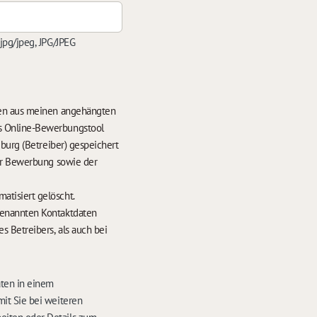
 jpg/jpeg, JPG/JPEG
ten aus meinen angehängten
s Online-Bewerbungstool
burg (Betreiber) gespeichert
der Bewerbung sowie der
hrens werden meine Daten nach 6 Monaten automatisiert gelöscht.
enannten Kontaktdaten
 Betreibers, als auch bei
aten in einem
it Sie bei weiteren