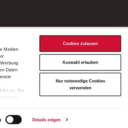
Social Media
Cookies zulassen
d
le Medien
rn
ir
Bei Fragen zu einer Stellenausschreibung
Auswahl erlauben
, Werbung
wenden Sie sich bitte an die*den in der
ren Daten
Stellenausschreibung genannte*n
ienste
Nur notwendige Cookies
Ansprechpartner*in.
verwenden
kies zu. Sie
stellungen
lärung
.
g
Details zeigen