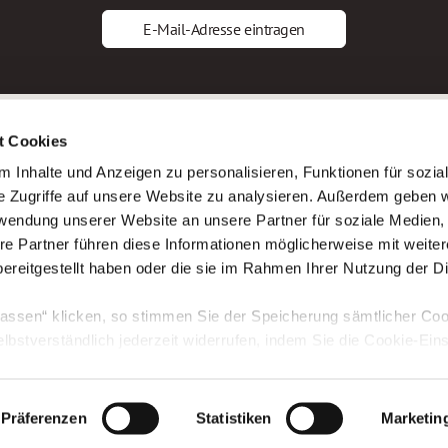
E-Mail-Adresse eintragen
gstipps
Service
t Cookies
ls Altenpfleger*in
AWO Gliederungen nach Bundeslan
 Inhalte und Anzeigen zu personalisieren, Funktionen für sozia
ls Krankenpfleger*in
Stellenangebote nach Bundeslände
e Zugriffe auf unsere Website zu analysieren. Außerdem geben w
ls Altenpflegehelfer*in
Sitemap
rwendung unserer Website an unsere Partner für soziale Medien
ls Erzieher*in
Impressum
re Partner führen diese Informationen möglicherweise mit weite
Datenschutz
ereitgestellt haben oder die sie im Rahmen Ihrer Nutzung der D
assen“ klicken, so stimmen Sie der Speicherung sämtlicher Coo
elbstverständlich jederzeit widerrufen, indem Sie die Cookie-Ein
n. Weitere Informationen finden Sie in unserer
Datenschutzerk
Präferenzen
Statistiken
Marketin