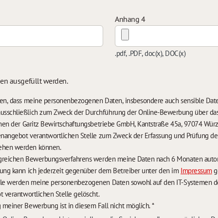
Anhang 4
.pdf, .PDF, doc(x), DOC(x)
sen ausgefüllt werden.
nden, dass meine personenbezogenen Daten, insbesondere auch sensible Da
usschließlich zum Zweck der Durchführung der Online-Bewerbung über da
temen der Garitz Bewirtschaftungsbetriebe GmbH, Kantstraße 45a, 97074 Würz
lenangebot verantwortlichen Stelle zum Zweck der Erfassung und Prüfung 
ehen werden können.
Im Falle eines nicht erfolgreichen Bewerbungsverfa
rung kann ich jederzeit gegenüber dem Betreiber unter den im
Impressum
g
lle werden meine personenbezogenen Daten sowohl auf den IT-Systemen des
t verantwortlichen Stelle gelöscht.
 meiner Bewerbung ist in diesem Fall nicht möglich.
*