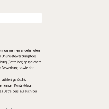
ten aus meinen angehängten
s Online-Bewerbungstool
burg (Betreiber) gespeichert
der Bewerbung sowie der
hrens werden meine Daten nach 6 Monaten automatisiert gelöscht.
enannten Kontaktdaten
 Betreibers, als auch bei