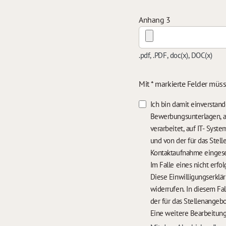
Anhang 3
.pdf, .PDF, doc(x), DOC(x)
Mit * markierte Felder müs
Ich bin damit einversta
Bewerbungsunterlagen, a
verarbeitet, auf IT- Sys
und von der für das Stel
Kontaktaufnahme einges
Diese Einwilligungserklä
widerrufen. In diesem Fa
der für das Stellenangebo
Eine weitere Bearbeitung