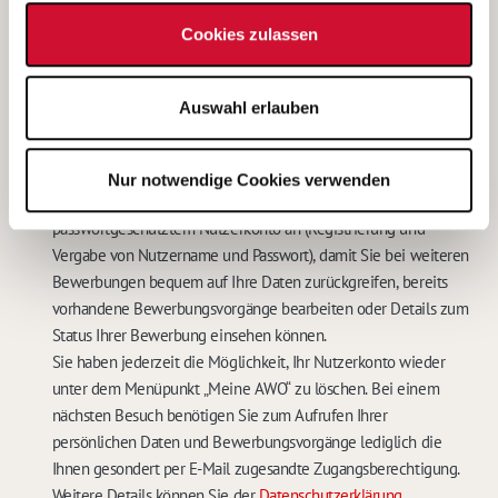
Kontaktdaten widerrufen. In diesem Falle werden meine
Cookies zulassen
personenbezogenen Daten sowohl auf den IT-Systemen des
Betreibers, als auch bei der für das Stellenangebot
verantwortlichen Stelle gelöscht.
Auswahl erlauben
Eine weitere Bearbeitung meiner Bewerbung ist in diesem Fall
nicht möglich.
*
Mit dem Abschicken Ihrer Online-Bewerbung bieten wir Ihnen
Nur notwendige Cookies verwenden
die Speicherung Ihrer persönlichen Daten in einem
passwortgeschütztem Nutzerkonto an (Registrierung und
Vergabe von Nutzername und Passwort), damit Sie bei weiteren
Bewerbungen bequem auf Ihre Daten zurückgreifen, bereits
vorhandene Bewerbungsvorgänge bearbeiten oder Details zum
Status Ihrer Bewerbung einsehen können.
Sie haben jederzeit die Möglichkeit, Ihr Nutzerkonto wieder
unter dem Menüpunkt „Meine AWO“ zu löschen. Bei einem
nächsten Besuch benötigen Sie zum Aufrufen Ihrer
persönlichen Daten und Bewerbungsvorgänge lediglich die
Ihnen gesondert per E-Mail zugesandte Zugangsberechtigung.
Weitere Details können Sie der
Datenschutzerklärung