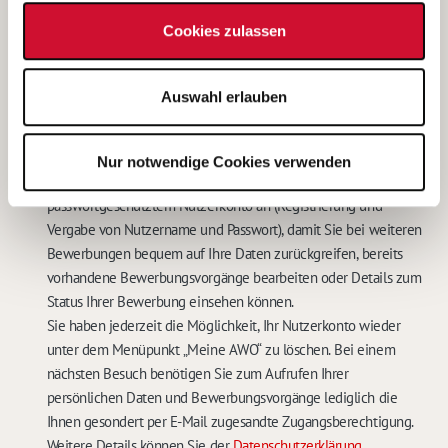
Kontaktdaten widerrufen. In diesem Falle werden meine
Cookies zulassen
personenbezogenen Daten sowohl auf den IT-Systemen des
Betreibers, als auch bei der für das Stellenangebot
verantwortlichen Stelle gelöscht.
Auswahl erlauben
Eine weitere Bearbeitung meiner Bewerbung ist in diesem Fall
nicht möglich.
*
Mit dem Abschicken Ihrer Online-Bewerbung bieten wir Ihnen
Nur notwendige Cookies verwenden
die Speicherung Ihrer persönlichen Daten in einem
passwortgeschütztem Nutzerkonto an (Registrierung und
Vergabe von Nutzername und Passwort), damit Sie bei weiteren
Bewerbungen bequem auf Ihre Daten zurückgreifen, bereits
vorhandene Bewerbungsvorgänge bearbeiten oder Details zum
Status Ihrer Bewerbung einsehen können.
Sie haben jederzeit die Möglichkeit, Ihr Nutzerkonto wieder
unter dem Menüpunkt „Meine AWO“ zu löschen. Bei einem
nächsten Besuch benötigen Sie zum Aufrufen Ihrer
persönlichen Daten und Bewerbungsvorgänge lediglich die
Ihnen gesondert per E-Mail zugesandte Zugangsberechtigung.
Weitere Details können Sie der
Datenschutzerklärung