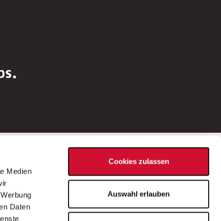
bs.
Social Media
Cookies zulassen
d
le Medien
rn
ir
Bei Fragen zu einer Stellenausschreibung
Auswahl erlauben
, Werbung
wenden Sie sich bitte an die*den in der
ren Daten
Stellenausschreibung genannte*n
ienste