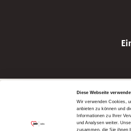
Ei
Betreiber der Webseite
Bewerbun
Diese Webseite verwende
Garitz Bewirtschaftungsbetriebe GmbH
Bewerbung a
Wir verwenden Cookies, um
Kantstraße 45a
Bewerbung a
anbieten zu können und di
97074 Würzburg
Bewerbung a
Informationen zu Ihrer Ve
(Ein Tochterunternehmen des AWO
Bewerbung a
und Analysen weiter. Unse
Bezirksverbandes Unterfranken e.V.)
zusammen, die Sie ihnen b