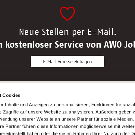
Neue Stellen per E-Mail.
n kostenloser Service von AWO Jo
E-Mail-Adresse eintragen
gstipps
Service
t Cookies
ls Altenpfleger*in
AWO Gliederungen nach Bundeslan
 Inhalte und Anzeigen zu personalisieren, Funktionen für sozia
ls Krankenpfleger*in
Stellenangebote nach Bundeslände
e Zugriffe auf unsere Website zu analysieren. Außerdem geben w
ls Altenpflegehelfer*in
Sitemap
rwendung unserer Website an unsere Partner für soziale Medien
ls Erzieher*in
Impressum
re Partner führen diese Informationen möglicherweise mit weite
Datenschutz
ereitgestellt haben oder die sie im Rahmen Ihrer Nutzung der D