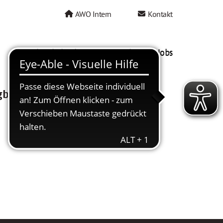
AWO Intern
Kontakt
AWO als Arbeitgeber
Mein AWO Jobs
gbar.