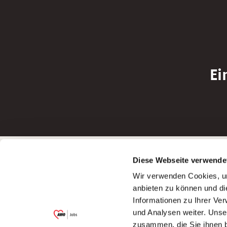
Ei
Betreiber der Webseite
Bewerbun
Diese Webseite verwende
Garitz Bewirtschaftungsbetriebe GmbH
Bewerbung a
Wir verwenden Cookies, um
Kantstraße 45a
Bewerbung a
anbieten zu können und di
97074 Würzburg
Bewerbung a
Informationen zu Ihrer Ve
(Ein Tochterunternehmen des AWO
Bewerbung a
und Analysen weiter. Unse
Bezirksverbandes Unterfranken e.V.)
zusammen, die Sie ihnen b