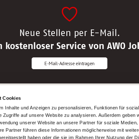
Neue Stellen per E-Mail.
n kostenloser Service von AWO Jo
E-Mail-Adresse eintragen
gstipps
Service
t Cookies
ls Altenpfleger*in
AWO Gliederungen nach Bundeslan
 Inhalte und Anzeigen zu personalisieren, Funktionen für sozia
ls Krankenpfleger*in
Stellenangebote nach Bundeslände
e Zugriffe auf unsere Website zu analysieren. Außerdem geben w
ls Altenpflegehelfer*in
Sitemap
rwendung unserer Website an unsere Partner für soziale Medien
ls Erzieher*in
Impressum
re Partner führen diese Informationen möglicherweise mit weite
Datenschutz
ereitgestellt haben oder die sie im Rahmen Ihrer Nutzung der D