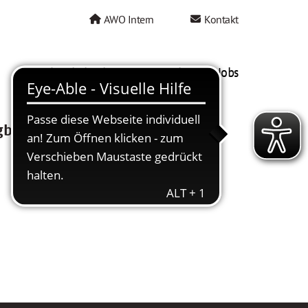
AWO Intern
Kontakt
AWO als Arbeitgeber
Mein AWO Jobs
gbar.