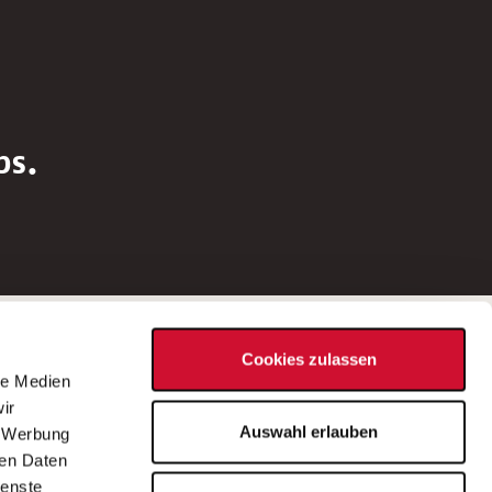
bs.
Social Media
Cookies zulassen
d
le Medien
rn
ir
Bei Fragen zu einer Stellenausschreibung
Auswahl erlauben
, Werbung
wenden Sie sich bitte an die*den in der
ren Daten
Stellenausschreibung genannte*n
ienste