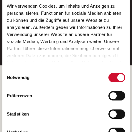
Wir verwenden Cookies, um Inhalte und Anzeigen zu
Neue Stellen per E-Mail.
personalisieren, Funktionen für soziale Medien anbieten
zu können und die Zugriffe auf unsere Website zu
Ein kostenloser Service von AWO
analysieren. Außerdem geben wir Informationen zu Ihrer
Jobs.
Verwendung unserer Website an unsere Partner für
soziale Medien, Werbung und Analysen weiter. Unsere
E-Mail-Adresse eintragen
Partner führen diese Informationen möglicherweise mit
weiteren Daten zusammen, die Sie ihnen bereitgestellt
haben oder die sie im Rahmen Ihrer Nutzung der Dienste
gesammelt haben.
Einwilligungsauswahl
Wenn Sie auf „Cookies zulassen“ klicken, so stimmen
Betreiber der Webseite
Notwendig
Sie der Speicherung sämtlicher Cookies zu. Sie können
Garitz Bewirtschaftungsbetriebe GmbH
Ihre Einwilligung selbstverständlich jederzeit widerrufen,
Kantstraße 45a
Präferenzen
indem Sie die Cookie-Einstellungen aufrufen und diese
97074 Würzburg
abändern. Weitere Informationen finden Sie in
(Ein Tochterunternehmen des AWO Bezirksverbandes Unterfranken
unserer
Datenschutzerklärung
.
Statistiken
e.V.)
Bitte senden Sie an diese Anschrift keine Bewerbungen.