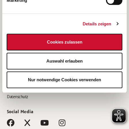
Marketing
Bewerbungstipps
Bewerbung als Altenpfleger*in
Details zeigen
Bewerbung als Krankenpfleger*in
Bewerbung als Altenpflegehelfer*in
Cookies zulassen
Bewerbung als Erzieher*in
Service
Auswahl erlauben
AWO Gliederungen nach Bundesland
Stellenangebote nach Bundesländern
Nur notwendige Cookies verwenden
Sitemap
Impressum
Datenschutz
Social Media