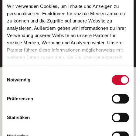
Wir verwenden Cookies, um Inhalte und Anzeigen zu
Neue Stellen per E-Mail.
personalisieren, Funktionen für soziale Medien anbieten
zu können und die Zugriffe auf unsere Website zu
Ein kostenloser Service von AWO
analysieren. Außerdem geben wir Informationen zu Ihrer
Jobs.
Verwendung unserer Website an unsere Partner für
soziale Medien, Werbung und Analysen weiter. Unsere
E-Mail-Adresse eintragen
Partner führen diese Informationen möglicherweise mit
weiteren Daten zusammen, die Sie ihnen bereitgestellt
haben oder die sie im Rahmen Ihrer Nutzung der Dienste
gesammelt haben.
Einwilligungsauswahl
Wenn Sie auf „Cookies zulassen“ klicken, so stimmen
Betreiber der Webseite
Notwendig
Sie der Speicherung sämtlicher Cookies zu. Sie können
Garitz Bewirtschaftungsbetriebe GmbH
Ihre Einwilligung selbstverständlich jederzeit widerrufen,
Kantstraße 45a
Präferenzen
indem Sie die Cookie-Einstellungen aufrufen und diese
97074 Würzburg
abändern. Weitere Informationen finden Sie in
(Ein Tochterunternehmen des AWO Bezirksverbandes Unterfranken
unserer
Datenschutzerklärung
.
Statistiken
e.V.)
Bitte senden Sie an diese Anschrift keine Bewerbungen.