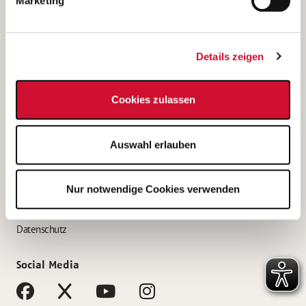
Marketing
Bewerbungstipps
Bewerbung als Altenpfleger*in
Details zeigen
Bewerbung als Krankenpfleger*in
Bewerbung als Altenpflegehelfer*in
Cookies zulassen
Bewerbung als Erzieher*in
Service
Auswahl erlauben
AWO Gliederungen nach Bundesland
Stellenangebote nach Bundesländern
Nur notwendige Cookies verwenden
Sitemap
Impressum
Datenschutz
Social Media