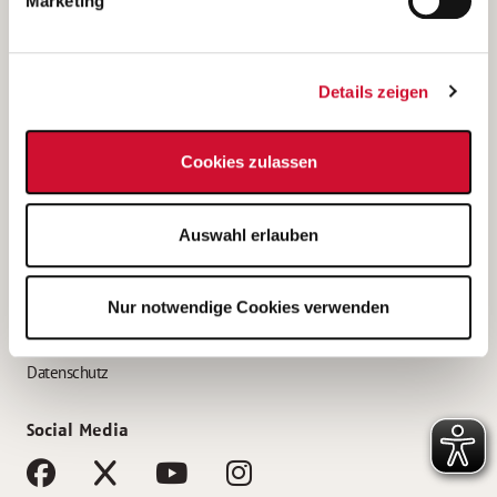
Marketing
Bewerbungstipps
Bewerbung als Altenpfleger*in
Details zeigen
Bewerbung als Krankenpfleger*in
Bewerbung als Altenpflegehelfer*in
Cookies zulassen
Bewerbung als Erzieher*in
Service
Auswahl erlauben
AWO Gliederungen nach Bundesland
Stellenangebote nach Bundesländern
Nur notwendige Cookies verwenden
Sitemap
Impressum
Datenschutz
Social Media