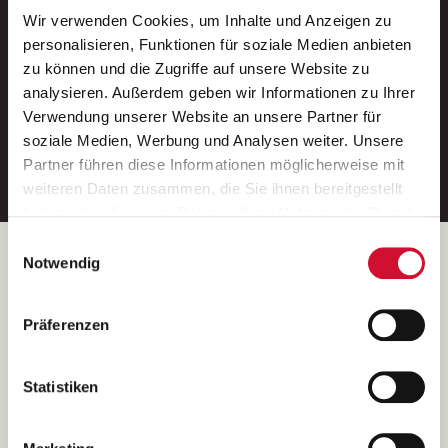
Wir verwenden Cookies, um Inhalte und Anzeigen zu
Neue Stellen per E-Mail.
personalisieren, Funktionen für soziale Medien anbieten
zu können und die Zugriffe auf unsere Website zu
Ein kostenloser Service von AWO
analysieren. Außerdem geben wir Informationen zu Ihrer
Jobs.
Verwendung unserer Website an unsere Partner für
soziale Medien, Werbung und Analysen weiter. Unsere
E-Mail-Adresse eintragen
Partner führen diese Informationen möglicherweise mit
weiteren Daten zusammen, die Sie ihnen bereitgestellt
haben oder die sie im Rahmen Ihrer Nutzung der Dienste
gesammelt haben.
Einwilligungsauswahl
Wenn Sie auf „Cookies zulassen“ klicken, so stimmen
Betreiber der Webseite
Notwendig
Sie der Speicherung sämtlicher Cookies zu. Sie können
Garitz Bewirtschaftungsbetriebe GmbH
Ihre Einwilligung selbstverständlich jederzeit widerrufen,
Kantstraße 45a
Präferenzen
indem Sie die Cookie-Einstellungen aufrufen und diese
97074 Würzburg
abändern. Weitere Informationen finden Sie in
(Ein Tochterunternehmen des AWO Bezirksverbandes Unterfranken
unserer
Datenschutzerklärung
.
Statistiken
e.V.)
Bitte senden Sie an diese Anschrift keine Bewerbungen.