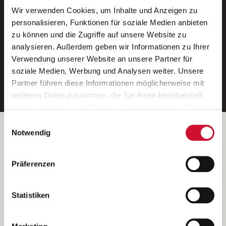
Wir verwenden Cookies, um Inhalte und Anzeigen zu
Neue Stellen per E-Mail.
personalisieren, Funktionen für soziale Medien anbieten
zu können und die Zugriffe auf unsere Website zu
Ein kostenloser Service von AWO
analysieren. Außerdem geben wir Informationen zu Ihrer
Jobs.
Verwendung unserer Website an unsere Partner für
soziale Medien, Werbung und Analysen weiter. Unsere
E-Mail-Adresse eintragen
Partner führen diese Informationen möglicherweise mit
weiteren Daten zusammen, die Sie ihnen bereitgestellt
haben oder die sie im Rahmen Ihrer Nutzung der Dienste
gesammelt haben.
Einwilligungsauswahl
Wenn Sie auf „Cookies zulassen“ klicken, so stimmen
Betreiber der Webseite
Notwendig
Sie der Speicherung sämtlicher Cookies zu. Sie können
Garitz Bewirtschaftungsbetriebe GmbH
Ihre Einwilligung selbstverständlich jederzeit widerrufen,
Kantstraße 45a
Präferenzen
indem Sie die Cookie-Einstellungen aufrufen und diese
97074 Würzburg
abändern. Weitere Informationen finden Sie in
(Ein Tochterunternehmen des AWO Bezirksverbandes Unterfranken
unserer
Datenschutzerklärung
.
Statistiken
e.V.)
Bitte senden Sie an diese Anschrift keine Bewerbungen.