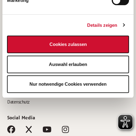
Marketing
Bewerbungstipps
Bewerbung als Altenpfleger*in
Details zeigen
Bewerbung als Krankenpfleger*in
Bewerbung als Altenpflegehelfer*in
Cookies zulassen
Bewerbung als Erzieher*in
Service
Auswahl erlauben
AWO Gliederungen nach Bundesland
Stellenangebote nach Bundesländern
Nur notwendige Cookies verwenden
Sitemap
Impressum
Datenschutz
Social Media