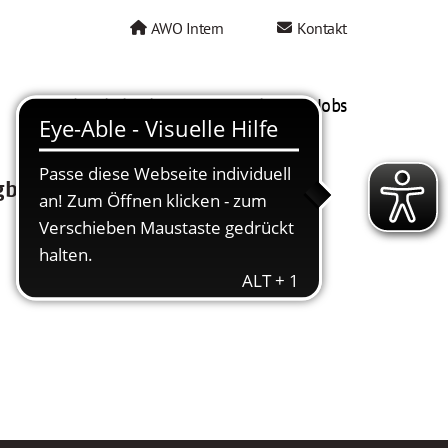
AWO Intern
Kontakt
AWO als Arbeitgeber
Mein AWO Jobs
gbar.