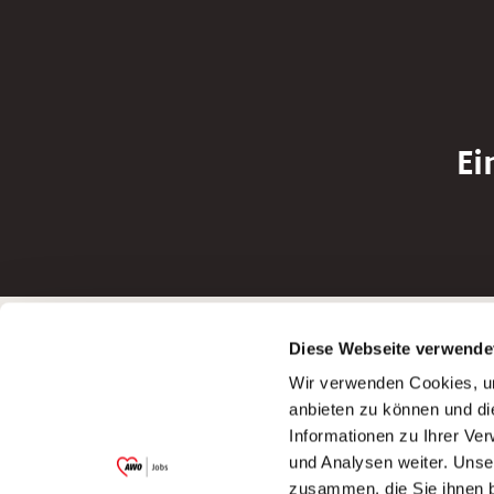
Ei
Betreiber der Webseite
Bewerbun
Diese Webseite verwende
Garitz Bewirtschaftungsbetriebe GmbH
Bewerbung a
Wir verwenden Cookies, um
Kantstraße 45a
Bewerbung a
anbieten zu können und di
97074 Würzburg
Bewerbung a
Informationen zu Ihrer Ve
(Ein Tochterunternehmen des AWO
Bewerbung a
und Analysen weiter. Unse
Bezirksverbandes Unterfranken e.V.)
zusammen, die Sie ihnen b