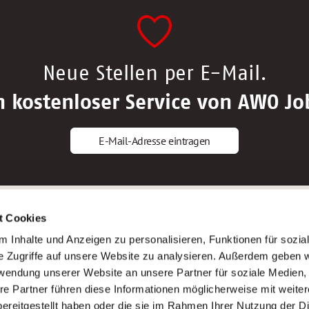
Neue Stellen per E-Mail.
n kostenloser Service von AWO Jo
E-Mail-Adresse eintragen
gstipps
Service
t Cookies
ls Altenpfleger*in
AWO Gliederungen nach Bundeslan
 Inhalte und Anzeigen zu personalisieren, Funktionen für sozia
ls Krankenpfleger*in
Stellenangebote nach Bundeslände
e Zugriffe auf unsere Website zu analysieren. Außerdem geben w
ls Altenpflegehelfer*in
Sitemap
rwendung unserer Website an unsere Partner für soziale Medien
ls Erzieher*in
Impressum
re Partner führen diese Informationen möglicherweise mit weite
Datenschutz
ereitgestellt haben oder die sie im Rahmen Ihrer Nutzung der D