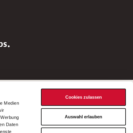
bs.
Social Media
Cookies zulassen
d
le Medien
rn
ir
Bei Fragen zu einer Stellenausschreibung
Auswahl erlauben
, Werbung
wenden Sie sich bitte an die*den in der
ren Daten
Stellenausschreibung genannte*n
ienste