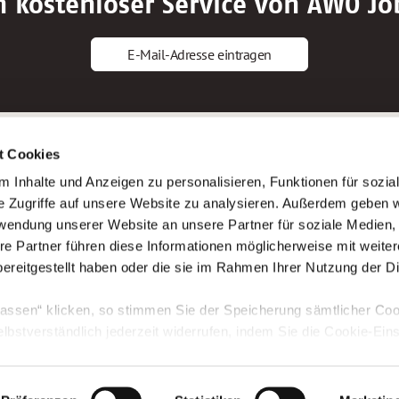
n kostenloser Service von AWO Jo
E-Mail-Adresse eintragen
gstipps
Service
t Cookies
ls Altenpfleger*in
AWO Gliederungen nach Bundeslan
 Inhalte und Anzeigen zu personalisieren, Funktionen für sozia
ls Krankenpfleger*in
Stellenangebote nach Bundeslände
e Zugriffe auf unsere Website zu analysieren. Außerdem geben w
ls Altenpflegehelfer*in
Sitemap
rwendung unserer Website an unsere Partner für soziale Medien
ls Erzieher*in
Impressum
re Partner führen diese Informationen möglicherweise mit weite
Datenschutz
ereitgestellt haben oder die sie im Rahmen Ihrer Nutzung der D
assen“ klicken, so stimmen Sie der Speicherung sämtlicher Coo
elbstverständlich jederzeit widerrufen, indem Sie die Cookie-Ein
n. Weitere Informationen finden Sie in unserer
Datenschutzerk