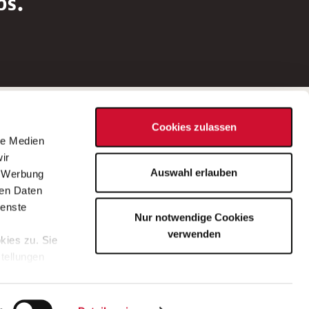
bs.
Social Media
Cookies zulassen
d
le Medien
rn
ir
Bei Fragen zu einer Stellenausschreibung
Auswahl erlauben
, Werbung
wenden Sie sich bitte an die*den in der
ren Daten
Stellenausschreibung genannte*n
ienste
Nur notwendige Cookies
Ansprechpartner*in.
verwenden
kies zu. Sie
stellungen
lärung
.