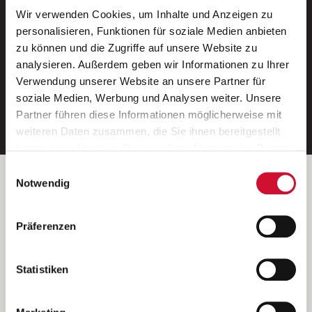
Wir verwenden Cookies, um Inhalte und Anzeigen zu
Neue Stellen per E-Mail.
personalisieren, Funktionen für soziale Medien anbieten
zu können und die Zugriffe auf unsere Website zu
Ein kostenloser Service von AWO
analysieren. Außerdem geben wir Informationen zu Ihrer
Jobs.
Verwendung unserer Website an unsere Partner für
soziale Medien, Werbung und Analysen weiter. Unsere
E-Mail-Adresse eintragen
Partner führen diese Informationen möglicherweise mit
weiteren Daten zusammen, die Sie ihnen bereitgestellt
haben oder die sie im Rahmen Ihrer Nutzung der Dienste
gesammelt haben.
Einwilligungsauswahl
Wenn Sie auf „Cookies zulassen“ klicken, so stimmen
Betreiber der Webseite
Notwendig
Sie der Speicherung sämtlicher Cookies zu. Sie können
Garitz Bewirtschaftungsbetriebe GmbH
Ihre Einwilligung selbstverständlich jederzeit widerrufen,
Kantstraße 45a
Präferenzen
indem Sie die Cookie-Einstellungen aufrufen und diese
97074 Würzburg
abändern. Weitere Informationen finden Sie in
(Ein Tochterunternehmen des AWO Bezirksverbandes Unterfranken
unserer
Datenschutzerklärung
.
Statistiken
e.V.)
Bitte senden Sie an diese Anschrift keine Bewerbungen.