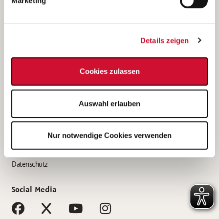
Marketing
Bewerbungstipps
Bewerbung als Altenpfleger*in
Details zeigen
Bewerbung als Krankenpfleger*in
Bewerbung als Altenpflegehelfer*in
Cookies zulassen
Bewerbung als Erzieher*in
Service
Auswahl erlauben
AWO Gliederungen nach Bundesland
Stellenangebote nach Bundesländern
Nur notwendige Cookies verwenden
Sitemap
Impressum
Datenschutz
Social Media