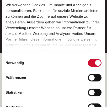
Wir verwenden Cookies, um Inhalte und Anzeigen zu
Neue Stellen per E-Mail.
personalisieren, Funktionen für soziale Medien anbieten
zu können und die Zugriffe auf unsere Website zu
Ein kostenloser Service von AWO
analysieren. Außerdem geben wir Informationen zu Ihrer
Jobs.
Verwendung unserer Website an unsere Partner für
soziale Medien, Werbung und Analysen weiter. Unsere
E-Mail-Adresse eintragen
Partner führen diese Informationen möglicherweise mit
weiteren Daten zusammen, die Sie ihnen bereitgestellt
haben oder die sie im Rahmen Ihrer Nutzung der Dienste
gesammelt haben.
Einwilligungsauswahl
Wenn Sie auf „Cookies zulassen“ klicken, so stimmen
Betreiber der Webseite
Notwendig
Sie der Speicherung sämtlicher Cookies zu. Sie können
Garitz Bewirtschaftungsbetriebe GmbH
Ihre Einwilligung selbstverständlich jederzeit widerrufen,
Kantstraße 45a
Präferenzen
indem Sie die Cookie-Einstellungen aufrufen und diese
97074 Würzburg
abändern. Weitere Informationen finden Sie in
(Ein Tochterunternehmen des AWO Bezirksverbandes Unterfranken
unserer
Datenschutzerklärung
.
Statistiken
e.V.)
Bitte senden Sie an diese Anschrift keine Bewerbungen.