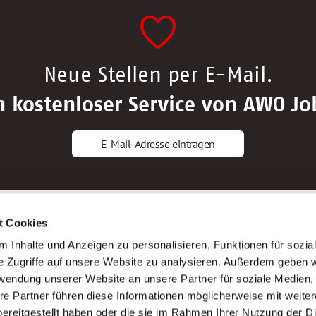
Neue Stellen per E-Mail.
n kostenloser Service von AWO Jo
E-Mail-Adresse eintragen
gstipps
Service
t Cookies
ls Altenpfleger*in
AWO Gliederungen nach Bundeslan
 Inhalte und Anzeigen zu personalisieren, Funktionen für sozia
ls Krankenpfleger*in
Stellenangebote nach Bundeslände
e Zugriffe auf unsere Website zu analysieren. Außerdem geben w
ls Altenpflegehelfer*in
Sitemap
rwendung unserer Website an unsere Partner für soziale Medien
ls Erzieher*in
Impressum
re Partner führen diese Informationen möglicherweise mit weite
Datenschutz
ereitgestellt haben oder die sie im Rahmen Ihrer Nutzung der D