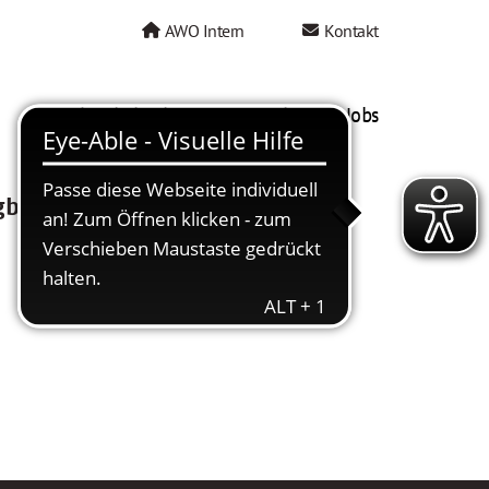
AWO Intern
Kontakt
AWO als Arbeitgeber
Mein AWO Jobs
gbar.