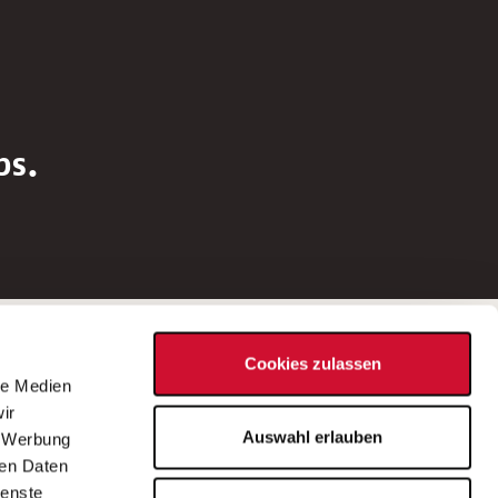
bs.
Social Media
Cookies zulassen
d
le Medien
rn
ir
Bei Fragen zu einer Stellenausschreibung
Auswahl erlauben
, Werbung
wenden Sie sich bitte an die*den in der
ren Daten
Stellenausschreibung genannte*n
ienste