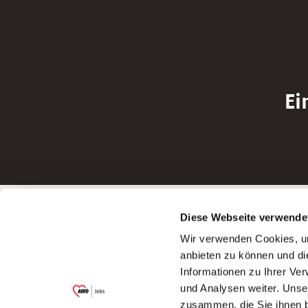
Ei
Betreiber der Webseite
Bewerbun
Diese Webseite verwende
Garitz Bewirtschaftungsbetriebe GmbH
Bewerbung a
Wir verwenden Cookies, um
Kantstraße 45a
Bewerbung a
anbieten zu können und di
97074 Würzburg
Bewerbung a
Informationen zu Ihrer Ve
(Ein Tochterunternehmen des AWO
Bewerbung a
und Analysen weiter. Unse
Bezirksverbandes Unterfranken e.V.)
zusammen, die Sie ihnen b