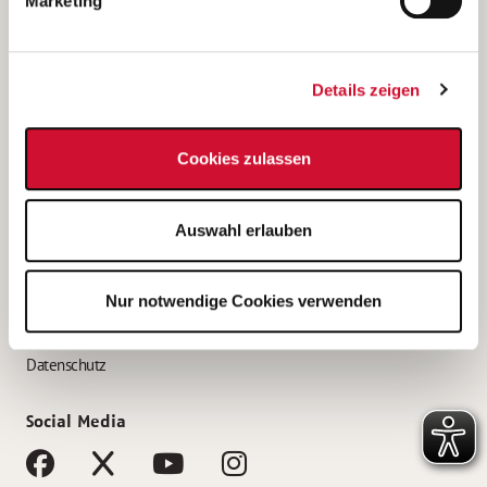
Marketing
Bewerbungstipps
Bewerbung als Altenpfleger*in
Details zeigen
Bewerbung als Krankenpfleger*in
Bewerbung als Altenpflegehelfer*in
Cookies zulassen
Bewerbung als Erzieher*in
Service
Auswahl erlauben
AWO Gliederungen nach Bundesland
Stellenangebote nach Bundesländern
Nur notwendige Cookies verwenden
Sitemap
Impressum
Datenschutz
Social Media