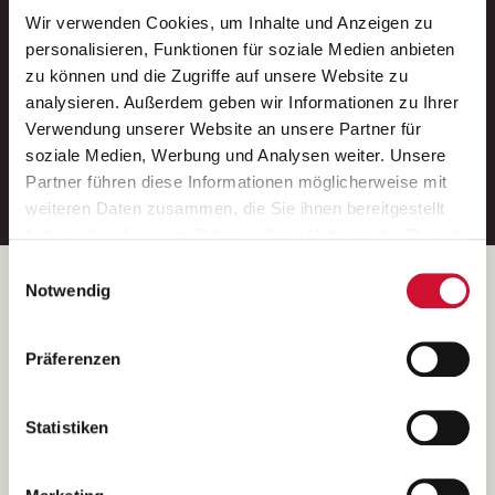
Wir verwenden Cookies, um Inhalte und Anzeigen zu
Neue Stellen per E-Mail.
personalisieren, Funktionen für soziale Medien anbieten
zu können und die Zugriffe auf unsere Website zu
Ein kostenloser Service von AWO
analysieren. Außerdem geben wir Informationen zu Ihrer
Jobs.
Verwendung unserer Website an unsere Partner für
soziale Medien, Werbung und Analysen weiter. Unsere
E-Mail-Adresse eintragen
Partner führen diese Informationen möglicherweise mit
weiteren Daten zusammen, die Sie ihnen bereitgestellt
haben oder die sie im Rahmen Ihrer Nutzung der Dienste
gesammelt haben.
Einwilligungsauswahl
Wenn Sie auf „Cookies zulassen“ klicken, so stimmen
Betreiber der Webseite
Notwendig
Sie der Speicherung sämtlicher Cookies zu. Sie können
Garitz Bewirtschaftungsbetriebe GmbH
Ihre Einwilligung selbstverständlich jederzeit widerrufen,
Kantstraße 45a
Präferenzen
indem Sie die Cookie-Einstellungen aufrufen und diese
97074 Würzburg
abändern. Weitere Informationen finden Sie in
(Ein Tochterunternehmen des AWO Bezirksverbandes Unterfranken
unserer
Datenschutzerklärung
.
Statistiken
e.V.)
Bitte senden Sie an diese Anschrift keine Bewerbungen.