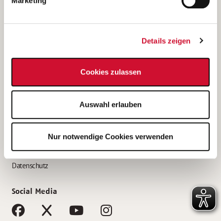
Marketing
Bewerbungstipps
Bewerbung als Altenpfleger*in
Details zeigen
Bewerbung als Krankenpfleger*in
Bewerbung als Altenpflegehelfer*in
Cookies zulassen
Bewerbung als Erzieher*in
Service
Auswahl erlauben
AWO Gliederungen nach Bundesland
Stellenangebote nach Bundesländern
Nur notwendige Cookies verwenden
Sitemap
Impressum
Datenschutz
Social Media