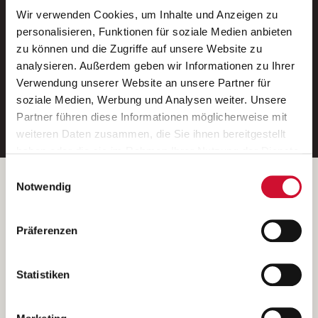
Wir verwenden Cookies, um Inhalte und Anzeigen zu
Neue Stellen per E-Mail.
personalisieren, Funktionen für soziale Medien anbieten
zu können und die Zugriffe auf unsere Website zu
Ein kostenloser Service von AWO
analysieren. Außerdem geben wir Informationen zu Ihrer
Jobs.
Verwendung unserer Website an unsere Partner für
soziale Medien, Werbung und Analysen weiter. Unsere
E-Mail-Adresse eintragen
Partner führen diese Informationen möglicherweise mit
weiteren Daten zusammen, die Sie ihnen bereitgestellt
haben oder die sie im Rahmen Ihrer Nutzung der Dienste
gesammelt haben.
Einwilligungsauswahl
Wenn Sie auf „Cookies zulassen“ klicken, so stimmen
Betreiber der Webseite
Notwendig
Sie der Speicherung sämtlicher Cookies zu. Sie können
Garitz Bewirtschaftungsbetriebe GmbH
Ihre Einwilligung selbstverständlich jederzeit widerrufen,
Kantstraße 45a
Präferenzen
indem Sie die Cookie-Einstellungen aufrufen und diese
97074 Würzburg
abändern. Weitere Informationen finden Sie in
(Ein Tochterunternehmen des AWO Bezirksverbandes Unterfranken
unserer
Datenschutzerklärung
.
Statistiken
e.V.)
Bitte senden Sie an diese Anschrift keine Bewerbungen.