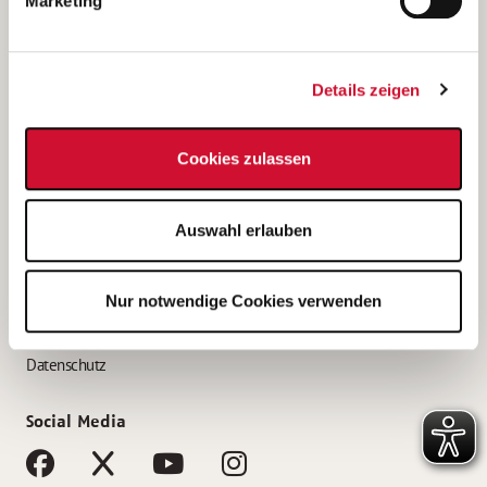
Marketing
Bewerbungstipps
Bewerbung als Altenpfleger*in
Details zeigen
Bewerbung als Krankenpfleger*in
Bewerbung als Altenpflegehelfer*in
Cookies zulassen
Bewerbung als Erzieher*in
Service
Auswahl erlauben
AWO Gliederungen nach Bundesland
Stellenangebote nach Bundesländern
Nur notwendige Cookies verwenden
Sitemap
Impressum
Datenschutz
Social Media