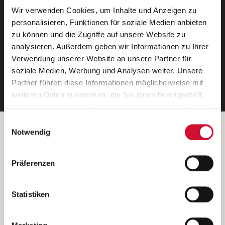
Wir verwenden Cookies, um Inhalte und Anzeigen zu
Neue Stellen per E-Mail.
personalisieren, Funktionen für soziale Medien anbieten
zu können und die Zugriffe auf unsere Website zu
Ein kostenloser Service von AWO
analysieren. Außerdem geben wir Informationen zu Ihrer
Jobs.
Verwendung unserer Website an unsere Partner für
soziale Medien, Werbung und Analysen weiter. Unsere
E-Mail-Adresse eintragen
Partner führen diese Informationen möglicherweise mit
weiteren Daten zusammen, die Sie ihnen bereitgestellt
haben oder die sie im Rahmen Ihrer Nutzung der Dienste
gesammelt haben.
Einwilligungsauswahl
Wenn Sie auf „Cookies zulassen“ klicken, so stimmen
Betreiber der Webseite
Notwendig
Sie der Speicherung sämtlicher Cookies zu. Sie können
Garitz Bewirtschaftungsbetriebe GmbH
Ihre Einwilligung selbstverständlich jederzeit widerrufen,
Kantstraße 45a
Präferenzen
indem Sie die Cookie-Einstellungen aufrufen und diese
97074 Würzburg
abändern. Weitere Informationen finden Sie in
(Ein Tochterunternehmen des AWO Bezirksverbandes Unterfranken
unserer
Datenschutzerklärung
.
Statistiken
e.V.)
Bitte senden Sie an diese Anschrift keine Bewerbungen.