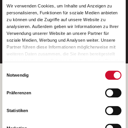
Wir verwenden Cookies, um Inhalte und Anzeigen zu
Neue Stellen per E-Mail.
personalisieren, Funktionen für soziale Medien anbieten
zu können und die Zugriffe auf unsere Website zu
Ein kostenloser Service von AWO
analysieren. Außerdem geben wir Informationen zu Ihrer
Jobs.
Verwendung unserer Website an unsere Partner für
soziale Medien, Werbung und Analysen weiter. Unsere
E-Mail-Adresse eintragen
Partner führen diese Informationen möglicherweise mit
weiteren Daten zusammen, die Sie ihnen bereitgestellt
haben oder die sie im Rahmen Ihrer Nutzung der Dienste
gesammelt haben.
Einwilligungsauswahl
Wenn Sie auf „Cookies zulassen“ klicken, so stimmen
Betreiber der Webseite
Notwendig
Sie der Speicherung sämtlicher Cookies zu. Sie können
Garitz Bewirtschaftungsbetriebe GmbH
Ihre Einwilligung selbstverständlich jederzeit widerrufen,
Kantstraße 45a
Präferenzen
indem Sie die Cookie-Einstellungen aufrufen und diese
97074 Würzburg
abändern. Weitere Informationen finden Sie in
(Ein Tochterunternehmen des AWO Bezirksverbandes Unterfranken
unserer
Datenschutzerklärung
.
Statistiken
e.V.)
Bitte senden Sie an diese Anschrift keine Bewerbungen.