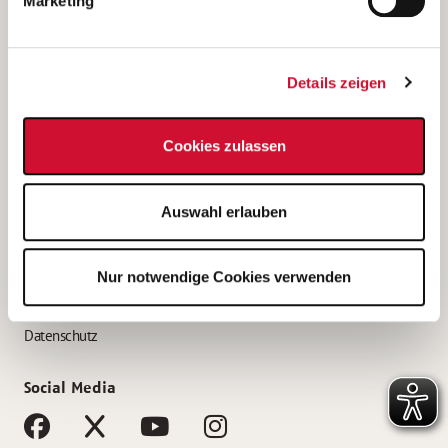
Marketing
Bewerbungstipps
Bewerbung als Altenpfleger*in
Details zeigen
Bewerbung als Krankenpfleger*in
Bewerbung als Altenpflegehelfer*in
Cookies zulassen
Bewerbung als Erzieher*in
Service
Auswahl erlauben
AWO Gliederungen nach Bundesland
Stellenangebote nach Bundesländern
Nur notwendige Cookies verwenden
Sitemap
Impressum
Datenschutz
Social Media